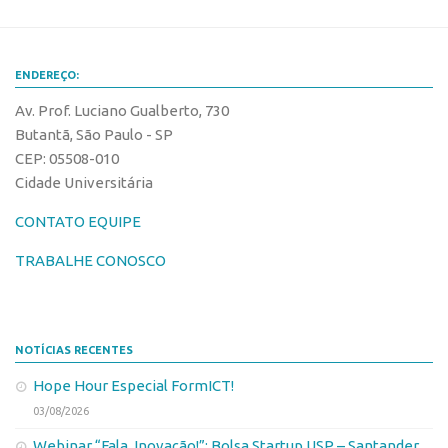
Edição 2017
Inovação em Números
ENDEREÇO:
Propriedade Intelectual
Av. Prof. Luciano Gualberto, 730
Formas de Proteção
Butantã, São Paulo - SP
Patentes
CEP: 05508-010
Cidade Universitária
Marcas
Softwares
CONTATO EQUIPE
Cultivares
TRABALHE CONOSCO
Desenho Industrial
Buscar Anterioridade
Como solicitar
NOTÍCIAS RECENTES
Portal do Inventor
Hope Hour Especial FormICT!
03/08/2026
VPI – Vocação para Inovação
Webinar “Fala, Inovação!”: Bolsa Startup USP – Santander