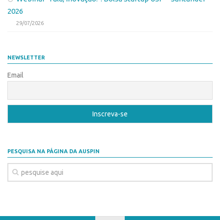
Patrimônio Genético
2026
Leis e Normas
29/07/2026
Transferência de Tecnologia
Editais de TT
NEWSLETTER
PD&I
Email
Convênios
Chamamento
Parcerias PD&I
PIPE/FAPESP
SPRINT
PESQUISA NA PÁGINA DA AUSPIN
Exceções
Programas
Conexão USP
Conexão Inter-USP