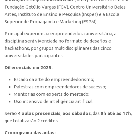
Polo São Carlos
Fundação Getúlio Vargas (FGV), Centro Universitário Belas
Artes, Instituto de Ensino e Pesquisa (Insper) e a Escola
Programas
Superior de Propaganda e Marketing (ESPM).
Bolsa Empreendedorismo
Principal experiência empreendedora universitária, a
Bolsa Startup USP
disciplina será vivenciada no formato de desafios e
PGI-USP
hackathons, por grupos multidisciplinares das cinco
universidades participantes.
Conexão USP
Conexão Inter-USP
Diferenciais em 2025:
Leis e Normas
Estado da arte do empreendedorismo;
Portal do Inventor
Palestras com empreendedores de sucesso;
Mentorias com experts do mercado;
Inteligência Competitiva
Uso intensivo de inteligência artificial.
Editais
Serão
4 aulas presenciais
,
aos sábados
, das
9h até as 17h
,
Pesquisa na USP
que totalizarão 2 créditos.
EMBRAPIIs
Cronograma das
aulas:
CEPIDs