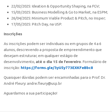
22/02/2025: Ideation & Opportunity Shaping, na FGV;
CEPIX
15/03/2025: Business Modelling & Go to Market, na ESPM;
CPEs
26/04/2025: Minimum Viable Product & Pitch, no Insper;
17/05/2025: Pitch Day, na USP.
INCTs
PRPI/USP
Inscrições
InovaUSP
As inscrições podem ser individuais ou em grupos de 4 a 6
Comunicação
alunos, descrevendo a proposta de empreendimento que
desejam estruturar, em qualquer estágio de
Eventos
desenvolvimento,
até o dia 15 de fevereiro
. Formulário de
Agenda AUSPIN
inscrição:
https://forms.gle/3yU5y773EXKFeBbc8
Fala Inovação
Quaisquer dúvidas podem ser encaminhadas para o Prof. Dr.
Premiações
André Fleury: andre.fleury@usp.br
Edição 2025
Aguardamos a sua participação!
Edição 2021
Edição 2019