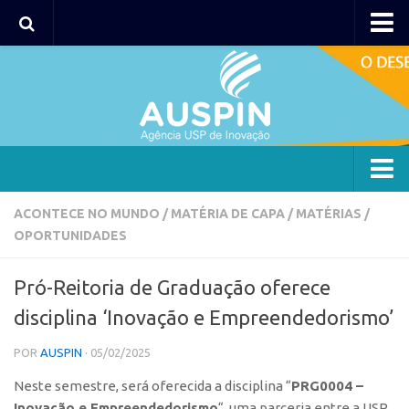
AUSPIN
Portal do Inventor
Hub USP Inovação
Portal de Atendimento
Agência
ACONTECE NO MUNDO
/
MATÉRIA DE CAPA
/
MATÉRIAS
/
OPORTUNIDADES
Institucional
Coordenação
Pró-Reitoria de Graduação oferece
Polos
disciplina ‘Inovação e Empreendedorismo’
Polo Capital
POR
AUSPIN
· 05/02/2025
Polo Lorena
Neste semestre, será oferecida a disciplina “
PRG0004 –
Polo Ribeirão Preto
Inovação e Empreendedorismo
“, uma parceria entre a USP,