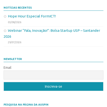
Edição 2017
NOTÍCIAS RECENTES
Inovação em Números
Hope Hour Especial FormICT!
Propriedade Intelectual
03/08/2026
Formas de Proteção
Webinar “Fala, Inovação!”: Bolsa Startup USP – Santander
2026
Patentes
29/07/2026
Marcas
Softwares
NEWSLETTER
Cultivares
Email
Desenho Industrial
Buscar Anterioridade
Como solicitar
Portal do Inventor
VPI – Vocação para Inovação
PESQUISA NA PÁGINA DA AUSPIN