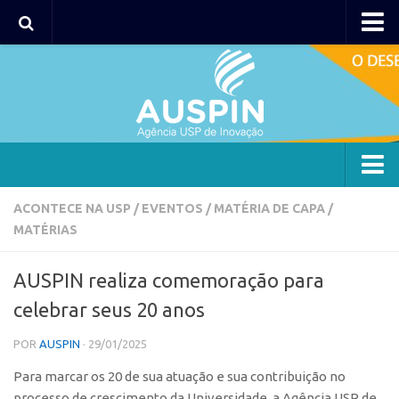
AUSPIN
Portal do Inventor
Hub USP Inovação
Portal de Atendimento
Agência
ACONTECE NA USP
/
EVENTOS
/
MATÉRIA DE CAPA
/
MATÉRIAS
Institucional
Coordenação
AUSPIN realiza comemoração para
Polos
celebrar seus 20 anos
Polo Capital
POR
AUSPIN
· 29/01/2025
Polo Lorena
Para marcar os 20 de sua atuação e sua contribuição no
Polo Ribeirão Preto
processo de crescimento da Universidade, a Agência USP de