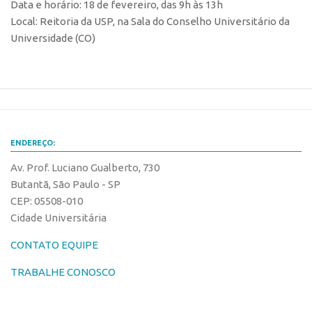
Data e horário: 18 de fevereiro, das 9h às 13h
Local: Reitoria da USP, na Sala do Conselho Universitário da
CEPIX
Universidade (CO)
CPEs
INCTs
PRPI/USP
InovaUSP
Comunicação
ENDEREÇO:
Eventos
Av. Prof. Luciano Gualberto, 730
Butantã, São Paulo - SP
Agenda AUSPIN
CEP: 05508-010
Fala Inovação
Cidade Universitária
Premiações
CONTATO EQUIPE
Edição 2025
TRABALHE CONOSCO
Edição 2021
Edição 2019