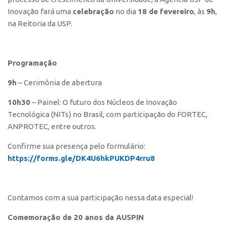
Polo São Carlos
Inovação fará uma
celebração
no dia
18 de fevereiro
, às
9h
,
na Reitoria da USP.
Programas
Bolsa Empreendedorismo
Bolsa Startup USP
Programação
PGI-USP
9h
– Cerimônia de abertura
Conexão USP
10h30
– Painel: O futuro dos Núcleos de Inovação
Conexão Inter-USP
Tecnológica (NITs) no Brasil, com participação do FORTEC,
Leis e Normas
ANPROTEC, entre outros.
Portal do Inventor
Confirme sua presença pelo formulário:
https://forms.gle/DK4U6hkPUKDP4rru8
Inteligência Competitiva
Editais
Pesquisa na USP
Contamos com a sua participação nessa data especial!
EMBRAPIIs
Comemoração de 20 anos da AUSPIN
CEPIDs