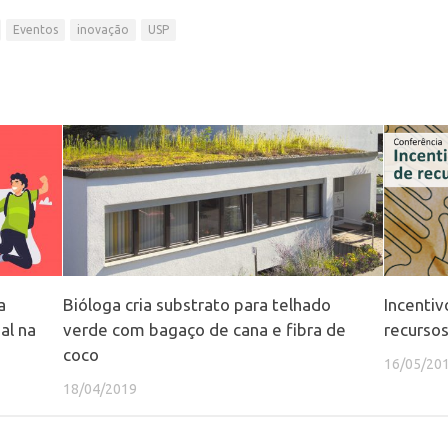
Eventos
inovação
USP
a
Bióloga cria substrato para telhado
Incentiv
al na
verde com bagaço de cana e fibra de
recursos
coco
16/05/20
18/04/2019