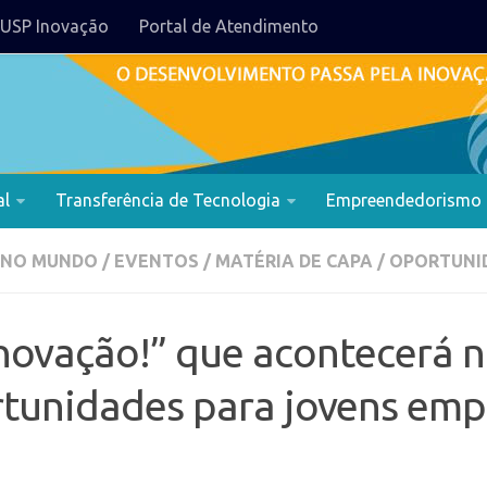
USP Inovação
Portal de Atendimento
al
Transferência de Tecnologia
Empreendedorismo
 NO MUNDO
/
EVENTOS
/
MATÉRIA DE CAPA
/
OPORTUNI
novação!” que acontecerá n
rtunidades para jovens em