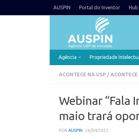
AUSPIN
Portal do Inventor
Hub 
Agência
Propriedade Intelectu
ACONTECE NA USP
/
ACONTECE
Webinar “Fala I
maio trará opo
POR
AUSPIN
· 26/04/2022