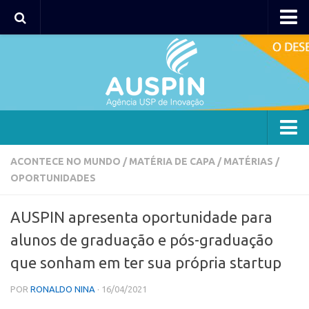
AUSPIN
Portal do Inventor
Hub USP Inovação
Portal de Atendimento
Agência
ACONTECE NO MUNDO
/
MATÉRIA DE CAPA
/
MATÉRIAS
/
OPORTUNIDADES
Institucional
Coordenação
AUSPIN apresenta oportunidade para
Polos
alunos de graduação e pós-graduação
Polo Capital
que sonham em ter sua própria startup
Polo Lorena
POR
RONALDO NINA
· 16/04/2021
Polo Ribeirão Preto