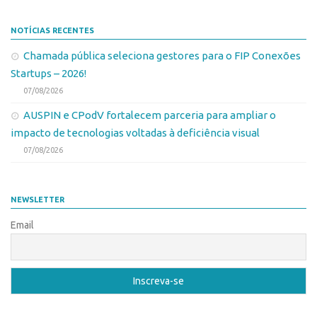
Patrimônio Genético
Leis e Normas
NOTÍCIAS RECENTES
Transferência de Tecnologia
Chamada pública seleciona gestores para o FIP Conexões
Startups – 2026!
Editais de TT
07/08/2026
PD&I
AUSPIN e CPodV fortalecem parceria para ampliar o
Convênios
impacto de tecnologias voltadas à deficiência visual
Chamamento
07/08/2026
Parcerias PD&I
PIPE/FAPESP
NEWSLETTER
SPRINT
Email
Exceções
Programas
Conexão USP
Conexão Inter-USP