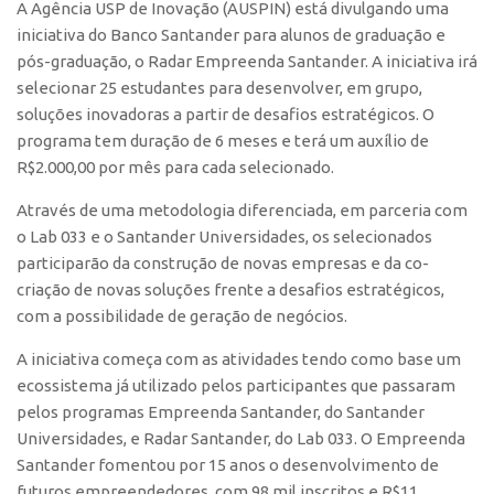
A Agência USP de Inovação (AUSPIN) está divulgando uma
Polo São Carlos
iniciativa do Banco Santander para alunos de graduação e
Programas
pós-graduação, o Radar Empreenda Santander. A iniciativa irá
selecionar 25 estudantes para desenvolver, em grupo,
Bolsa Empreendedorismo
soluções inovadoras a partir de desafios estratégicos. O
Bolsa Startup USP
programa tem duração de 6 meses e terá um auxílio de
PGI-USP
R$2.000,00 por mês para cada selecionado.
Conexão USP
Através de uma metodologia diferenciada, em parceria com
o Lab 033 e o Santander Universidades, os selecionados
Conexão Inter-USP
participarão da construção de novas empresas e da co-
Leis e Normas
criação de novas soluções frente a desafios estratégicos,
Portal do Inventor
com a possibilidade de geração de negócios.
Inteligência Competitiva
A iniciativa começa com as atividades tendo como base um
Editais
ecossistema já utilizado pelos participantes que passaram
pelos programas Empreenda Santander, do Santander
Pesquisa na USP
Universidades, e Radar Santander, do Lab 033. O Empreenda
EMBRAPIIs
Santander fomentou por 15 anos o desenvolvimento de
futuros empreendedores, com 98 mil inscritos e R$11
CEPIDs