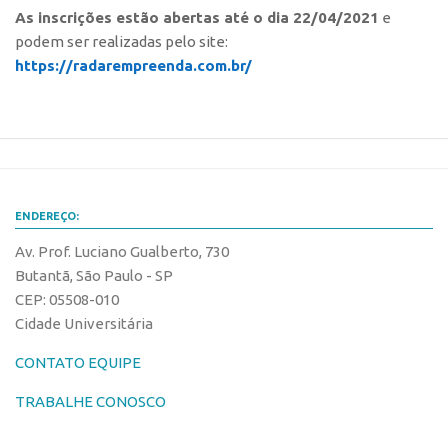
Edição 2017
As inscrições estão abertas até o dia 22/04/2021
e
podem ser realizadas pelo site:
Inovação em Números
https://radarempreenda.com.br/
Propriedade Intelectual
Formas de Proteção
Patentes
Marcas
ENDEREÇO:
Softwares
Av. Prof. Luciano Gualberto, 730
Cultivares
Butantã, São Paulo - SP
Desenho Industrial
CEP: 05508-010
Buscar Anterioridade
Cidade Universitária
Como solicitar
CONTATO EQUIPE
Portal do Inventor
TRABALHE CONOSCO
VPI – Vocação para Inovação