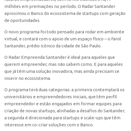
milhões em premiações no período. O Radar Santander
CEPIX
aproximou o Banco do ecossistema de startups com geração
CPEs
de oportunidades.
INCTs
O novo programa foi todo pensado para rodar em ambiente
PRPI/USP
virtual, e contará com o apoio de um espaço físico – o Farol
Santander, prédio icônico da cidade de São Paulo.
InovaUSP
O Radar Empreenda Santander é ideal para aqueles que
Comunicação
querem empreender, mas não sabem como. E para aqueles
Eventos
que já têm uma solução inovadora, mas ainda precisam se
Agenda AUSPIN
inserir no ecossistema.
Fala Inovação
O programa terá duas categorias: a primeira contemplará os
universitários e empreendedores iniciais, que têm perfil
Premiações
empreendedor e estão engajados em formar equipes para
Edição 2025
criação de novas startups, alinhadas a desafios do Santander;
Edição 2021
a segunda é direcionada para startups e scale-ups que têm
interesse em co-criar soluções com o Banco.
Edição 2019