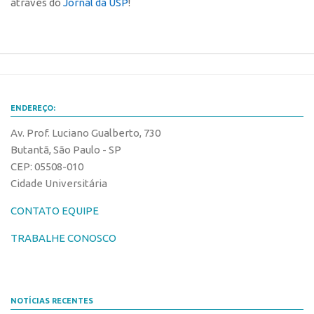
através do
Jornal da USP
!
CEPIX
CPEs
INCTs
PRPI/USP
ENDEREÇO:
InovaUSP
Av. Prof. Luciano Gualberto, 730
Comunicação
Butantã, São Paulo - SP
Eventos
CEP: 05508-010
Cidade Universitária
Agenda AUSPIN
Fala Inovação
CONTATO EQUIPE
Premiações
TRABALHE CONOSCO
Edição 2025
Edição 2021
NOTÍCIAS RECENTES
Edição 2019