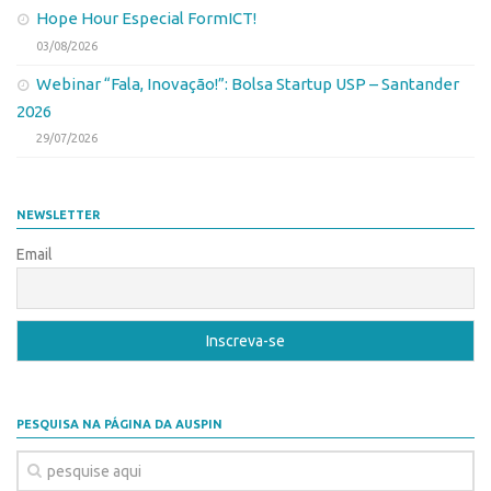
Hope Hour Especial FormICT!
Edição 2017
03/08/2026
Inovação em Números
Webinar “Fala, Inovação!”: Bolsa Startup USP – Santander
Propriedade Intelectual
2026
Formas de Proteção
29/07/2026
Patentes
Marcas
NEWSLETTER
Softwares
Email
Cultivares
Desenho Industrial
Buscar Anterioridade
Como solicitar
Portal do Inventor
PESQUISA NA PÁGINA DA AUSPIN
VPI – Vocação para Inovação