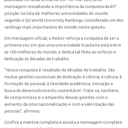
Polo São Carlos
mensagem ressaltando a importância da conquista da 85ª
posição na lista de melhores universidades do mundo
Programas
segundo o QS World University Rankings, considerado um dos
Bolsa Empreendedorismo
rankings mais importantes do mundo neste quesito.
Bolsa Startup USP
Em mensagem oficial, o Reitor reforça a conquista de ser a
PGI-USP
primeira vez em que uma universidade brasileira está entre
as 100 melhores do mundo, e dedica tal feito ao esforço e
Conexão USP
dedicação às décadas de trabalho.
Conexão Inter-USP
“Nossa conquista é resultado de décadas de trabalho. São
Leis e Normas
muitas gestões sucessivas de dedicação à ciência, à cultura, à
Portal do Inventor
formação de pessoal, à liberdade acadêmica, inovação e
Inteligência Competitiva
busca do desenvolvimento sustentável. Trata-se, também,
do compromisso e o empenho dessas gestões com o
Editais
aumento da internacionalização e com a valorização das
Pesquisa na USP
pessoas”, afirmou.
EMBRAPIIs
Confira a matéria completa e assista a mensagem completa
CEPIDs