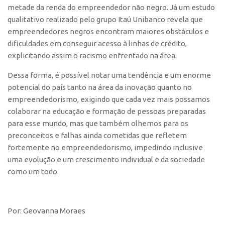
metade da renda do empreendedor não negro. Já um estudo
Banco de Patentes
qualitativo realizado pelo grupo Itaú Unibanco revela que
Patentes em Destaque
empreendedores negros encontram maiores obstáculos e
dificuldades em conseguir acesso à linhas de crédito,
Inteligência Competitiva
explicitando assim o racismo enfrentado na área.
Showroom de Tecnologias
Dessa forma, é possível notar uma tendência e um enorme
Empreendedorismo
potencial do país tanto na área da inovação quanto no
Jornada Empreendedora
empreendedorismo, exigindo que cada vez mais possamos
colaborar na educação e formação de pessoas preparadas
Bolsas
para esse mundo, mas que também olhemos para os
Bolsa Empreendedorismo
preconceitos e falhas ainda cometidas que refletem
Bolsa Startup USP
fortemente no empreendedorismo, impedindo inclusive
uma evolução e um crescimento individual e da sociedade
Prêmio USP de Empreendedorismo
como um todo.
Entidades
Pesquisa
Por: Geovanna Moraes
EMBRAPIIs