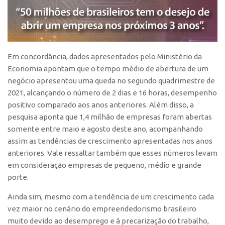
Edição 2017
Inovação em Números
Propriedade Intelectual
Em concordância, dados apresentados pelo Ministério da
Formas de Proteção
Economia apontam que o tempo médio de abertura de um
Patentes
negócio apresentou uma queda no segundo quadrimestre de
2021, alcançando o número de 2 dias e 16 horas, desempenho
Marcas
positivo comparado aos anos anteriores. Além disso, a
Softwares
pesquisa aponta que 1,4 milhão de empresas foram abertas
Cultivares
somente entre maio e agosto deste ano, acompanhando
assim as tendências de crescimento apresentadas nos anos
Desenho Industrial
anteriores. Vale ressaltar também que esses números levam
Buscar Anterioridade
em consideração empresas de pequeno, médio e grande
Como solicitar
porte.
Portal do Inventor
Ainda sim, mesmo com a tendência de um crescimento cada
vez maior no cenário do empreendedorismo brasileiro
VPI – Vocação para Inovação
muito devido ao desemprego e à precarização do trabalho,