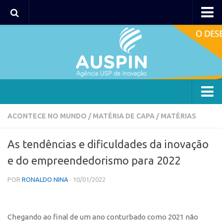
AUSPIN
Portal do Inventor
Hub USP Inovação
Portal de Atendimento
Agência
ACONTECE NO MUNDO
/
MATÉRIA DE CAPA
/
MATÉRIAS
Institucional
As tendências e dificuldades da inovação
Coordenação
e do empreendedorismo para 2022
Polos
POR
RONALDO NINA
· 10/01/2022
Polo Capital
Polo Lorena
Polo Ribeirão Preto
Chegando ao final de um ano conturbado como 2021 não