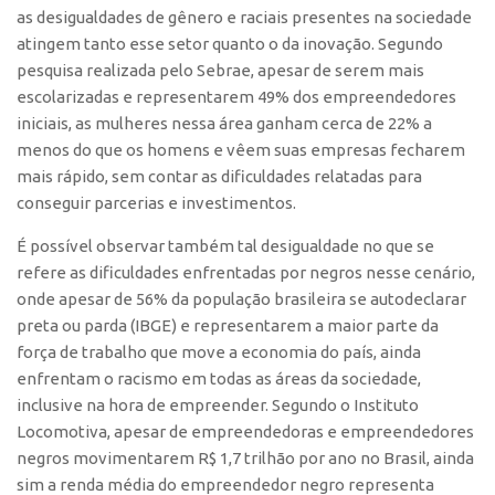
Patrimônio Genético
as desigualdades de gênero e raciais presentes na sociedade
Leis e Normas
atingem tanto esse setor quanto o da inovação. Segundo
pesquisa realizada pelo Sebrae, apesar de serem mais
Transferência de Tecnologia
escolarizadas e representarem 49% dos empreendedores
Editais de TT
iniciais, as mulheres nessa área ganham cerca de 22% a
menos do que os homens e vêem suas empresas fecharem
PD&I
mais rápido, sem contar as dificuldades relatadas para
Convênios
conseguir parcerias e investimentos.
Chamamento
É possível observar também tal desigualdade no que se
Parcerias PD&I
refere as dificuldades enfrentadas por negros nesse cenário,
onde apesar de 56% da população brasileira se autodeclarar
PIPE/FAPESP
preta ou parda (IBGE) e representarem a maior parte da
SPRINT
força de trabalho que move a economia do país, ainda
Exceções
enfrentam o racismo em todas as áreas da sociedade,
inclusive na hora de empreender. Segundo o Instituto
Programas
Locomotiva, apesar de empreendedoras e empreendedores
Conexão USP
negros movimentarem R$ 1,7 trilhão por ano no Brasil, ainda
Conexão Inter-USP
sim a renda média do empreendedor negro representa