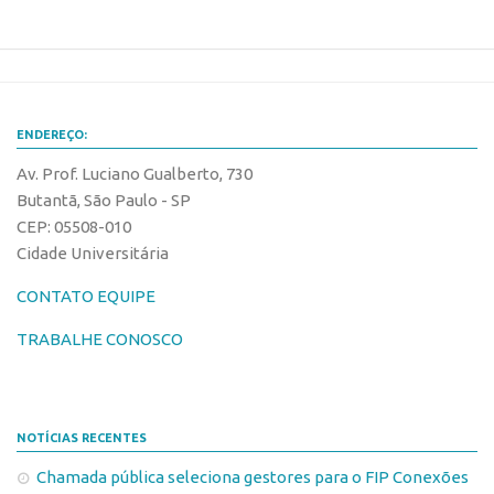
CEPIDs
CEPIX
CPEs
INCTs
ENDEREÇO:
PRPI/USP
Av. Prof. Luciano Gualberto, 730
InovaUSP
Butantã, São Paulo - SP
CEP: 05508-010
Eventos
Cidade Universitária
Bússola da Inovação
CONTATO EQUIPE
Agenda AUSPIN
TRABALHE CONOSCO
SGE
Fala Inovação (Webinar)
SciBiz
NOTÍCIAS RECENTES
Chamada pública seleciona gestores para o FIP Conexões