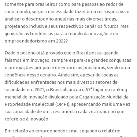
somente para brasileiros como para pessoas ao redor de
Polo São Carlos
todo mundo, surge a necessidade fazer uma retrospectiva e
Programas
analisar o desempenho anual nas mais diversas áreas,
Bolsa Empreendedorismo
projetando inclusive seus respectivos cenários futuros. Mas
quais são as tendências para o mundo da inovação e do
Bolsa Startup USP
empreendedorismo em 2022?
PGI-USP
Dado o potencial já provado que o Brasil possui quando
Conexão USP
falamos em inovação, sempre espera-se grandes conquistas
Conexão Inter-USP
e premiações por parte de empresas brasileiras, sendo uma
tendência nesse cenário. Ainda sim, apesar de todas as
Leis e Normas
dificuldades enfrentadas nos mais diversos setores da
Portal do Inventor
sociedade em 2021, o Brasil alcançou o 57° lugar no ranking
Inteligência Competitiva
mundial de inovação divulgado pela Organização Mundial da
Propriedade Intelectual (OMPI), apresentando mais uma vez
Editais
sua capacidade de um crescimento cada vez maior no que
Pesquisa na USP
refere-se à inovação.
EMBRAPIIs
Em relação ao empreendedorismo, segundo o relatório
CEPIDs