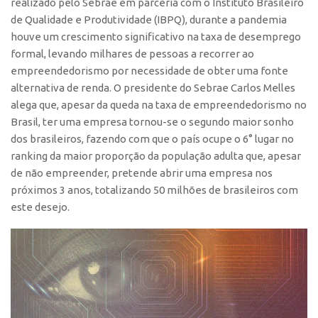
realizado pelo Sebrae em parceria com o Instituto Brasileiro
de Qualidade e Produtividade (IBPQ), durante a pandemia
CEPIX
houve um crescimento significativo na taxa de desemprego
CPEs
formal, levando milhares de pessoas a recorrer ao
INCTs
empreendedorismo por necessidade de obter uma fonte
alternativa de renda. O presidente do Sebrae Carlos Melles
PRPI/USP
alega que, apesar da queda na taxa de empreendedorismo no
InovaUSP
Brasil, ter uma empresa tornou-se o segundo maior sonho
dos brasileiros, fazendo com que o país ocupe o 6° lugar no
Comunicação
ranking da maior proporção da população adulta que, apesar
Eventos
de não empreender, pretende abrir uma empresa nos
Agenda AUSPIN
próximos 3 anos, totalizando 50 milhões de brasileiros com
este desejo.
Fala Inovação
Premiações
Edição 2025
Edição 2021
Edição 2019