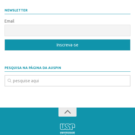
Coordenação
AUSPIN
NEWSLETTER
Polos
Destaques do Mês
Email
Polo Capital
Agência
Polo Lorena
Institucional
Polo Ribeirão Preto
Coordenação
Polo São Carlos
Polos
Programas
PESQUISA NA PÁGINA DA AUSPIN
Polo Capital
Bolsa Empreendedorismo
Polo Lorena
Bolsa Startup USP
Polo Ribeirão Preto
PGI-USP
Polo São Carlos
Conexão USP
Programas
Conexão Inter-USP
Bolsa Empreendedorismo
Leis e Normas
Bolsa Startup USP
Portal do Inventor