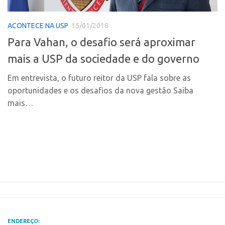
Polo Ribeirão Preto
Conexão USP
ACONTECE NA USP
15/01/2018
Polo São Carlos
Conexão Inter-USP
Para Vahan, o desafio será aproximar
Programas
Leis e Normas
mais a USP da sociedade e do governo
Bolsa 2025
Portal do Inventor
Startup USP
Em entrevista, o futuro reitor da USP fala sobre as
Inteligência Competitiva
oportunidades e os desafios da nova gestão Saiba
Conexão USP
Chamamento
mais…
Conexão Inter-USP
Pesquisa na USP
Leis e Normas
EMBRAPIIs
Portal do Inventor
CPEs
Inteligência Competitiva
CEPIDs
Chamamento
INCTs
Pesquisa na USP
PRPI/USP
EMBRAPIIs
InovaUSP
ENDEREÇO: