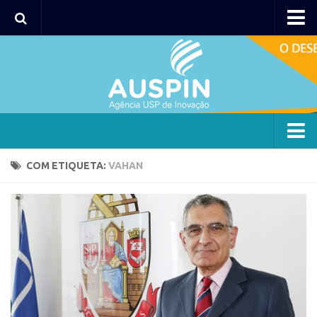
Agency
Agência
Institucional
Coordenação
Polos
Agency
COM ETIQUETA:
VAHAN
Polo Capital
Agência
Polo Lorena
Institucional
Polo Ribeirão Preto
Coordenação
Polo São Carlos
Polos
Programas
Polo Capital
Bolsa 2025
Polo Lorena
Startup USP