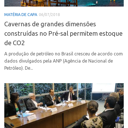
Polo Ribeirão Preto
Conexão USP
MATÉRIA DE CAPA
06/07/2018
Polo São Carlos
Conexão Inter-USP
Cavernas de grandes dimensões
Programas
Leis e Normas
construídas no Pré-sal permitem estoque
Bolsa 2025
Portal do Inventor
de CO2
Startup USP
Inteligência Competitiva
Conexão USP
A produção de petróleo no Brasil cresceu de acordo com
Chamamento
dados divulgados pela ANP (Agência de Nacional de
Conexão Inter-USP
Pesquisa na USP
Petróleo). De...
Leis e Normas
EMBRAPIIs
Portal do Inventor
CPEs
Inteligência Competitiva
CEPIDs
Chamamento
INCTs
Pesquisa na USP
PRPI/USP
EMBRAPIIs
InovaUSP