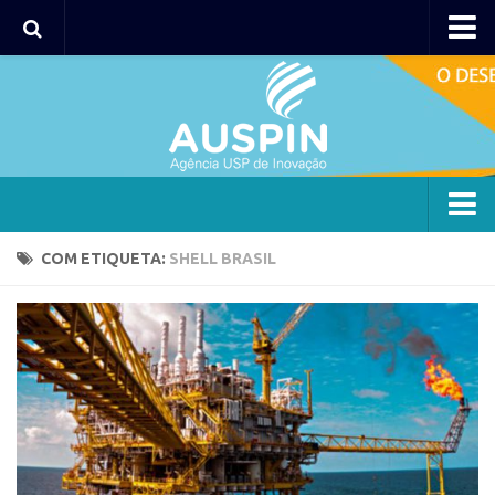
Agency
Agência
Institucional
Coordenação
Polos
Agency
COM ETIQUETA:
SHELL BRASIL
Polo Capital
Agência
Polo Lorena
Institucional
Polo Ribeirão Preto
Coordenação
Polo São Carlos
Polos
Programas
Polo Capital
Bolsa 2025
Polo Lorena
Startup USP