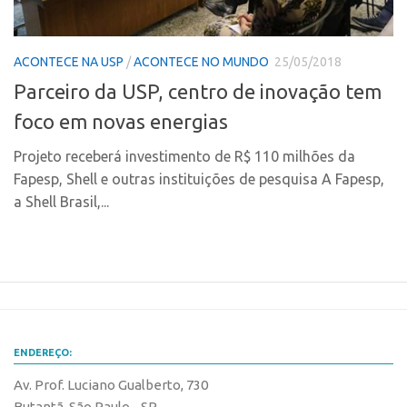
CPEs
Comunicação
CEPIDs
Eventos
ACONTECE NA USP
/
ACONTECE NO MUNDO
25/05/2018
INCTs
Agenda AUSPIN
Parceiro da USP, centro de inovação tem
PRPI/USP
Fala Inovação
foco em novas energias
InovaUSP
Premiações
Comunicação
Projeto receberá investimento de R$ 110 milhões da
Edição 2017
Fapesp, Shell e outras instituições de pesquisa A Fapesp,
Eventos
Edição 2019
a Shell Brasil,...
Agenda AUSPIN
Edição 2021
Fala Inovação
Inovação em Números
Premiações
AUSPIN
Edição 2017
Destaques do Mês
Edição 2019
Agência
ENDEREÇO:
Edição 2021
Institucional
Av. Prof. Luciano Gualberto, 730
Inovação em Números
Butantã, São Paulo - SP