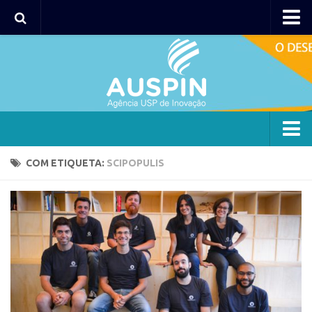
Agency
Agência
Institucional
Coordenação
Polos
Agency
COM ETIQUETA:
SCIPOPULIS
Polo Capital
Agência
Polo Lorena
Institucional
Polo Ribeirão Preto
Coordenação
Polo São Carlos
Polos
Programas
Polo Capital
Bolsa 2025
Polo Lorena
Startup USP