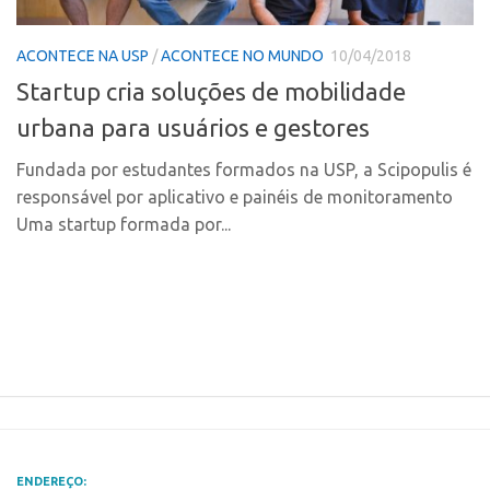
Polo Ribeirão Preto
Conexão USP
ACONTECE NA USP
/
ACONTECE NO MUNDO
10/04/2018
Polo São Carlos
Conexão Inter-USP
Startup cria soluções de mobilidade
Programas
Leis e Normas
urbana para usuários e gestores
Bolsa 2025
Portal do Inventor
Startup USP
Fundada por estudantes formados na USP, a Scipopulis é
Inteligência Competitiva
responsável por aplicativo e painéis de monitoramento
Conexão USP
Chamamento
Uma startup formada por...
Conexão Inter-USP
Pesquisa na USP
Leis e Normas
EMBRAPIIs
Portal do Inventor
CPEs
Inteligência Competitiva
CEPIDs
Chamamento
INCTs
Pesquisa na USP
PRPI/USP
EMBRAPIIs
InovaUSP
ENDEREÇO: