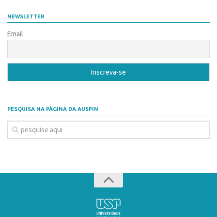
Coordenação
AUSPIN
NEWSLETTER
Polos
Destaques do Mês
Email
Polo Capital
Agência
Polo Lorena
Institucional
Polo Ribeirão Preto
Coordenação
Polo São Carlos
Polos
Programas
PESQUISA NA PÁGINA DA AUSPIN
Polo Capital
Bolsa Empreendedorismo
Polo Lorena
Bolsa Startup USP
Polo Ribeirão Preto
PGI-USP
Polo São Carlos
Conexão USP
Programas
Conexão Inter-USP
Bolsa Empreendedorismo
Leis e Normas
Bolsa Startup USP
Portal do Inventor