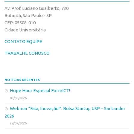
CPEs
Comunicação
Av. Prof. Luciano Gualberto, 730
CEPIDs
Eventos
Butantã, São Paulo - SP
INCTs
CEP: 05508-010
Agenda AUSPIN
Cidade Universitária
PRPI/USP
Fala Inovação
InovaUSP
CONTATO EQUIPE
Premiações
Comunicação
Edição 2017
TRABALHE CONOSCO
Eventos
Edição 2019
Agenda AUSPIN
Edição 2021
NOTÍCIAS RECENTES
Fala Inovação
Inovação em Números
Hope Hour Especial FormICT!
Premiações
AUSPIN
03/08/2026
Edição 2017
Destaques do Mês
Webinar “Fala, Inovação!”: Bolsa Startup USP – Santander
Edição 2019
Agência
2026
Edição 2021
29/07/2026
Institucional
Inovação em Números