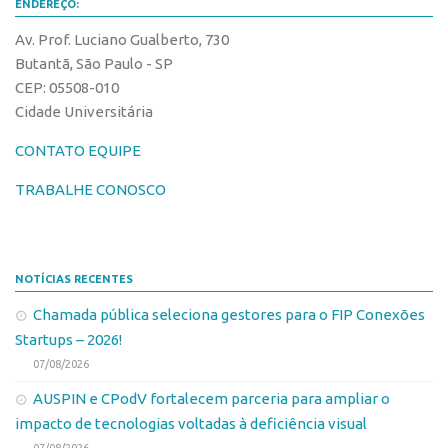
CPEs
ENDEREÇO:
Comunicação
CEPIDs
Av. Prof. Luciano Gualberto, 730
Eventos
Butantã, São Paulo - SP
INCTs
Agenda AUSPIN
CEP: 05508-010
PRPI/USP
Fala Inovação
Cidade Universitária
InovaUSP
Premiações
CONTATO EQUIPE
Comunicação
Edição 2017
TRABALHE CONOSCO
Eventos
Edição 2019
Agenda AUSPIN
Edição 2021
Fala Inovação
Inovação em Números
NOTÍCIAS RECENTES
Premiações
AUSPIN
Chamada pública seleciona gestores para o FIP Conexões
Edição 2017
Startups – 2026!
Destaques do Mês
07/08/2026
Edição 2019
Agência
AUSPIN e CPodV fortalecem parceria para ampliar o
Edição 2021
Institucional
impacto de tecnologias voltadas à deficiência visual
Inovação em Números