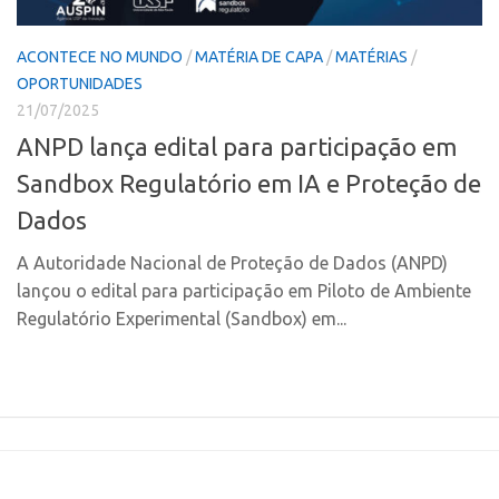
Polo Ribeirão Preto
Conexão USP
ACONTECE NO MUNDO
/
MATÉRIA DE CAPA
/
MATÉRIAS
/
Polo São Carlos
Conexão Inter-USP
OPORTUNIDADES
Programas
Leis e Normas
21/07/2025
Bolsa 2025
Portal do Inventor
ANPD lança edital para participação em
Startup USP
Inteligência Competitiva
Sandbox Regulatório em IA e Proteção de
Conexão USP
Chamamento
Dados
Conexão Inter-USP
Pesquisa na USP
A Autoridade Nacional de Proteção de Dados (ANPD)
Leis e Normas
EMBRAPIIs
lançou o edital para participação em Piloto de Ambiente
Portal do Inventor
Regulatório Experimental (Sandbox) em...
CPEs
Inteligência Competitiva
CEPIDs
Chamamento
INCTs
Pesquisa na USP
PRPI/USP
EMBRAPIIs
InovaUSP