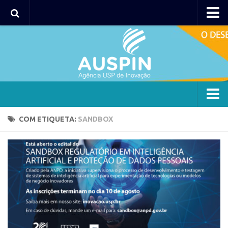
Agency
Agência
Institucional
Coordenação
Polos
Agency
COM ETIQUETA:
SANDBOX
Polo Capital
Agência
Polo Lorena
Institucional
Polo Ribeirão Preto
Coordenação
Polo São Carlos
Polos
Programas
Polo Capital
Bolsa 2025
Polo Lorena
Startup USP