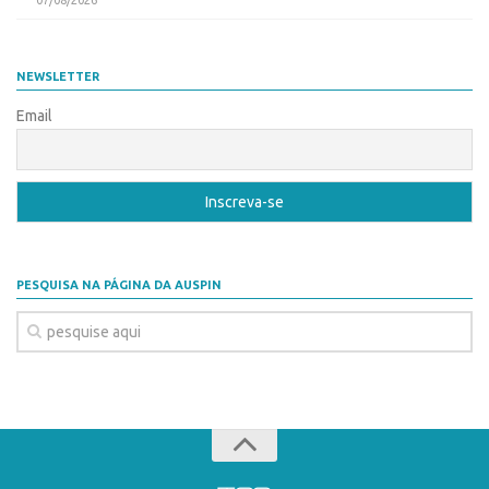
07/08/2026
Coordenação
AUSPIN
Polos
Destaques do Mês
Polo Capital
NEWSLETTER
Agência
Polo Lorena
Email
Institucional
Polo Ribeirão Preto
Coordenação
Polo São Carlos
Polos
Programas
Polo Capital
Bolsa Empreendedorismo
PESQUISA NA PÁGINA DA AUSPIN
Polo Lorena
Bolsa Startup USP
Polo Ribeirão Preto
PGI-USP
Polo São Carlos
Conexão USP
Programas
Conexão Inter-USP
Bolsa Empreendedorismo
Leis e Normas
Bolsa Startup USP
Portal do Inventor