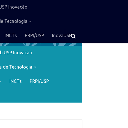
USP Inovação
de Tecnologia
INCTs
PRPI/USP
InovaUSP
b USP Inovação
a de Tecnologia
INCTs
PRPI/USP