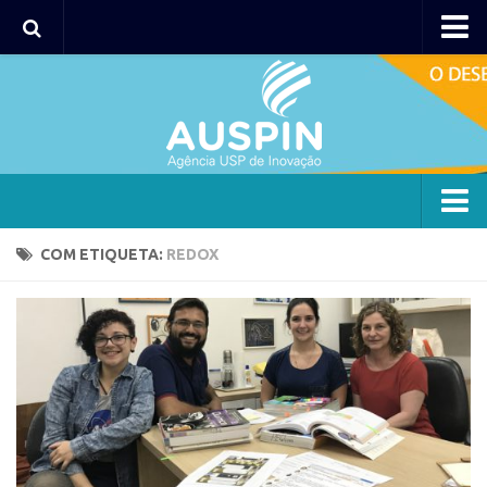
Agency
Agência
Institucional
Coordenação
Polos
Agency
COM ETIQUETA:
REDOX
Polo Capital
Agência
Polo Lorena
Institucional
Polo Ribeirão Preto
Coordenação
Polo São Carlos
Polos
Programas
Polo Capital
Bolsa 2025
Polo Lorena
Startup USP