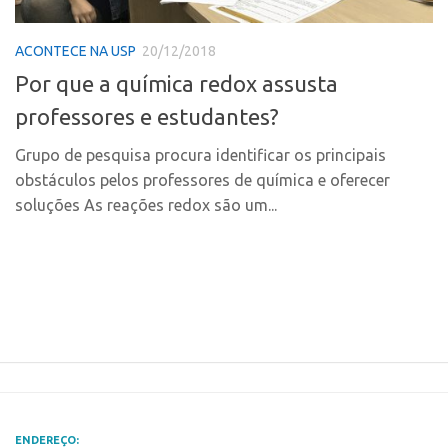
Polo Ribeirão Preto
Conexão USP
ACONTECE NA USP
20/12/2018
Polo São Carlos
Conexão Inter-USP
Por que a química redox assusta
Programas
Leis e Normas
professores e estudantes?
Bolsa 2025
Portal do Inventor
Startup USP
Grupo de pesquisa procura identificar os principais
Inteligência Competitiva
obstáculos pelos professores de química e oferecer
Conexão USP
Chamamento
soluções As reações redox são um...
Conexão Inter-USP
Pesquisa na USP
Leis e Normas
EMBRAPIIs
Portal do Inventor
CPEs
Inteligência Competitiva
CEPIDs
Chamamento
INCTs
Pesquisa na USP
PRPI/USP
EMBRAPIIs
InovaUSP
ENDEREÇO: