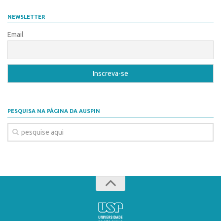
Coordenação
AUSPIN
NEWSLETTER
Polos
Destaques do Mês
Email
Polo Capital
Agência
Polo Lorena
Institucional
Polo Ribeirão Preto
Coordenação
Polo São Carlos
Polos
Programas
PESQUISA NA PÁGINA DA AUSPIN
Polo Capital
Bolsa Empreendedorismo
Polo Lorena
Bolsa Startup USP
Polo Ribeirão Preto
PGI-USP
Polo São Carlos
Conexão USP
Programas
Conexão Inter-USP
Bolsa Empreendedorismo
Leis e Normas
Bolsa Startup USP
Portal do Inventor