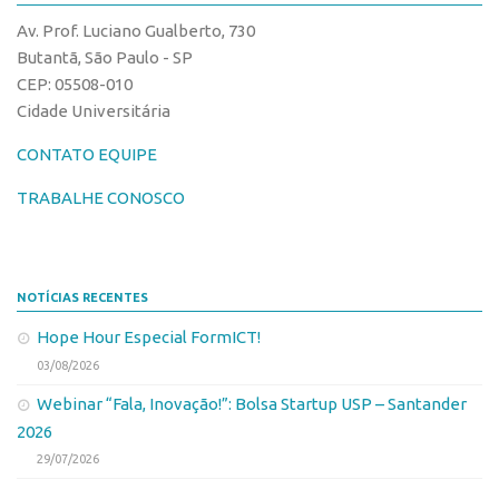
CPEs
Comunicação
Av. Prof. Luciano Gualberto, 730
CEPIDs
Eventos
Butantã, São Paulo - SP
INCTs
CEP: 05508-010
Agenda AUSPIN
Cidade Universitária
PRPI/USP
Fala Inovação
InovaUSP
CONTATO EQUIPE
Premiações
Comunicação
Edição 2017
TRABALHE CONOSCO
Eventos
Edição 2019
Agenda AUSPIN
Edição 2021
NOTÍCIAS RECENTES
Fala Inovação
Inovação em Números
Hope Hour Especial FormICT!
Premiações
AUSPIN
03/08/2026
Edição 2017
Destaques do Mês
Webinar “Fala, Inovação!”: Bolsa Startup USP – Santander
Edição 2019
Agência
2026
Edição 2021
29/07/2026
Institucional
Inovação em Números