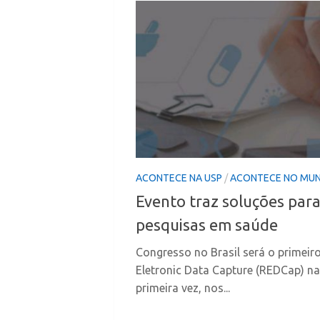
ACONTECE NA USP
/
ACONTECE NO MU
Evento traz soluções par
pesquisas em saúde
Congresso no Brasil será o primeir
Eletronic Data Capture (REDCap) na
primeira vez, nos...