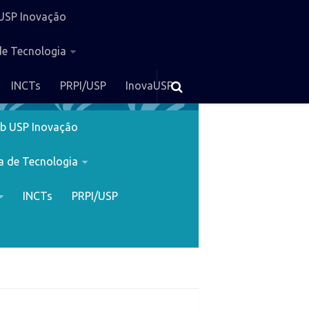
USP Inovação
de Tecnologia
INCTs
PRPI/USP
InovaUSP
b USP Inovação
a de Tecnologia
INCTs
PRPI/USP