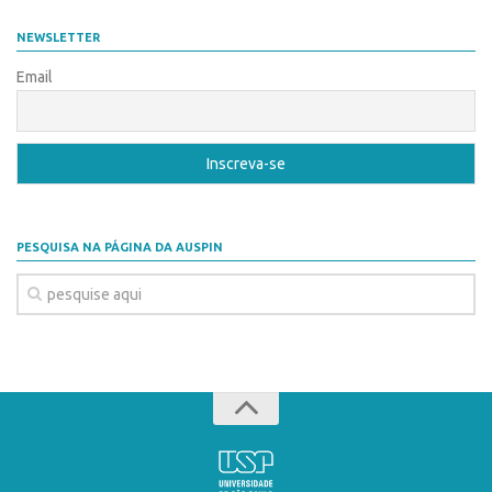
Coordenação
AUSPIN
NEWSLETTER
Polos
Destaques do Mês
Email
Polo Capital
Agência
Polo Lorena
Institucional
Polo Ribeirão Preto
Coordenação
Polo São Carlos
Polos
Programas
PESQUISA NA PÁGINA DA AUSPIN
Polo Capital
Bolsa Empreendedorismo
Polo Lorena
Bolsa Startup USP
Polo Ribeirão Preto
PGI-USP
Polo São Carlos
Conexão USP
Programas
Conexão Inter-USP
Bolsa Empreendedorismo
Leis e Normas
Bolsa Startup USP
Portal do Inventor