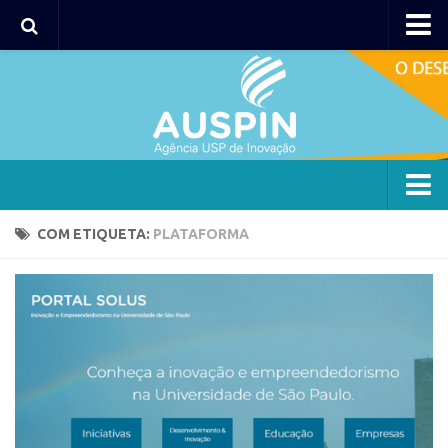
Agency
Agência
Institucional
Coordenação
Polos
Agency
COM ETIQUETA:
PLATAFORMA
Polo Capital
Agência
Polo Lorena
Institucional
Polo Ribeirão Preto
Coordenação
Polo São Carlos
Polos
Programas
Polo Capital
Bolsa 2025
Polo Lorena
Startup USP