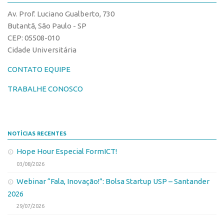
CPEs
Comunicação
Av. Prof. Luciano Gualberto, 730
CEPIDs
Eventos
Butantã, São Paulo - SP
INCTs
CEP: 05508-010
Agenda AUSPIN
Cidade Universitária
PRPI/USP
Fala Inovação
InovaUSP
CONTATO EQUIPE
Premiações
Comunicação
Edição 2017
TRABALHE CONOSCO
Eventos
Edição 2019
Agenda AUSPIN
Edição 2021
NOTÍCIAS RECENTES
Fala Inovação
Inovação em Números
Hope Hour Especial FormICT!
Premiações
AUSPIN
03/08/2026
Edição 2017
Destaques do Mês
Webinar “Fala, Inovação!”: Bolsa Startup USP – Santander
Edição 2019
Agência
2026
Edição 2021
29/07/2026
Institucional
Inovação em Números