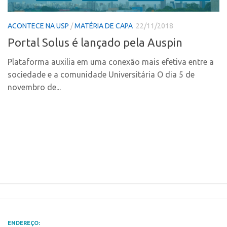
Polo Ribeirão Preto
Conexão USP
ACONTECE NA USP
/
MATÉRIA DE CAPA
22/11/2018
Polo São Carlos
Conexão Inter-USP
Portal Solus é lançado pela Auspin
Programas
Leis e Normas
Bolsa 2025
Plataforma auxilia em uma conexão mais efetiva entre a
Portal do Inventor
sociedade e a comunidade Universitária O dia 5 de
Startup USP
Inteligência Competitiva
novembro de...
Conexão USP
Chamamento
Conexão Inter-USP
Pesquisa na USP
Leis e Normas
EMBRAPIIs
Portal do Inventor
CPEs
Inteligência Competitiva
CEPIDs
Chamamento
INCTs
Pesquisa na USP
PRPI/USP
EMBRAPIIs
InovaUSP
ENDEREÇO: