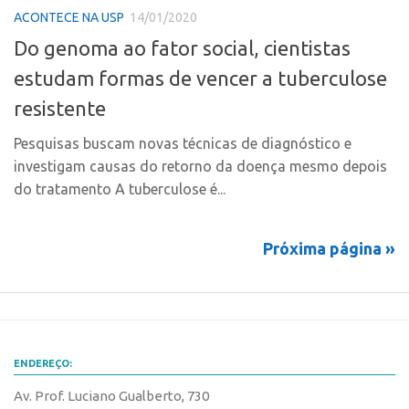
Marcas
ACONTECE NA USP
14/01/2020
Portal de Atendimento
Softwares
Do genoma ao fator social, cientistas
Propriedade Intelectual
Cultivares
estudam formas de vencer a tuberculose
Formas de Proteção
Desenho Industrial
resistente
Patentes
Buscar Anterioridade
Pesquisas buscam novas técnicas de diagnóstico e
Marcas
Como solicitar
investigam causas do retorno da doença mesmo depois
Softwares
Portal do Inventor
do tratamento A tuberculose é...
Cultivares
VPI – Vocação para Inovação
Desenho Industrial
Patrimônio Genético
Próxima página »
Buscar Anterioridade
Leis e Normas
Como solicitar
Propriedade Intelectual
Portal do Inventor
Formas de Proteção
VPI – Vocação para Inovação
ENDEREÇO:
Patentes
Patrimônio Genético
Av. Prof. Luciano Gualberto, 730
Marcas