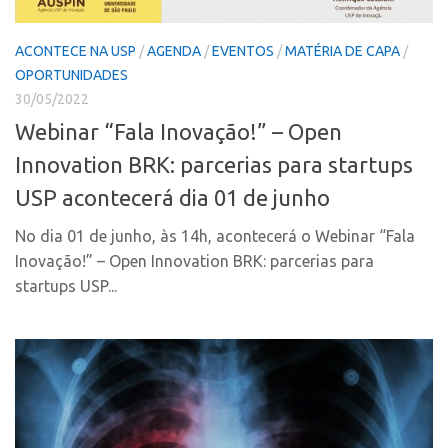
Polo Ribeirão Preto
Conexão USP
ACONTECE NA USP
/
AGENDA
/
EVENTOS
/
MATÉRIA DE CAPA
/
Polo São Carlos
Conexão Inter-USP
OPORTUNIDADES
Programas
Leis e Normas
30/05/2022
Bolsa 2025
Portal do Inventor
Webinar “Fala Inovação!” – Open
Startup USP
Inteligência Competitiva
Innovation BRK: parcerias para startups
Conexão USP
Chamamento
USP acontecerá dia 01 de junho
Conexão Inter-USP
Pesquisa na USP
No dia 01 de junho, às 14h, acontecerá o Webinar “Fala
Leis e Normas
EMBRAPIIs
Inovação!” – Open Innovation BRK: parcerias para
Portal do Inventor
startups USP...
CPEs
Inteligência Competitiva
CEPIDs
Chamamento
INCTs
Pesquisa na USP
PRPI/USP
EMBRAPIIs
InovaUSP