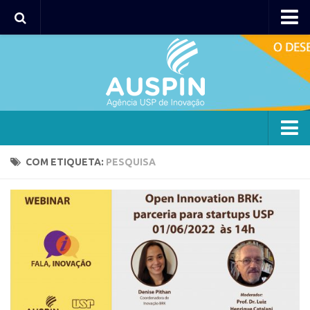
Agency
Agência
Institucional
Coordenação
Polos
Agency
COM ETIQUETA:
PESQUISA
Polo Capital
Agência
Polo Lorena
Institucional
Polo Ribeirão Preto
Coordenação
Polo São Carlos
Polos
Programas
Polo Capital
Bolsa 2025
Polo Lorena
Startup USP