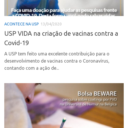
PGI-USP
Inteligência Competitiva
Conexão USP
Editais
Conexão Inter-USP
ACONTECE NA USP
13/04/2020
Pesquisa na USP
USP VIDA na criação de vacinas contra a
Leis e Normas
EMBRAPIIs
Covid-19
Portal do Inventor
CEPIDs
Inteligência Competitiva
CEPIX
A USP tem feito uma excelente contribuição para o
desenvolvimento de vacinas contra o Coronavírus,
Editais
CPEs
contando com a ação de...
Pesquisa na USP
INCTs
EMBRAPIIs
PRPI/USP
CEPIDs
InovaUSP
CEPIX
Comunicação
CPEs
Eventos
INCTs
Agenda AUSPIN
PRPI/USP