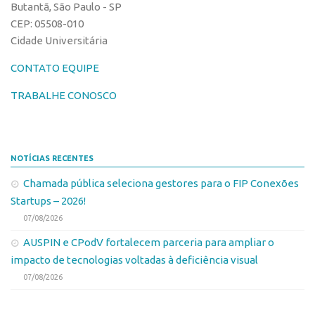
Butantã, São Paulo - SP
Leis e Normas
Softwares
CEP: 05508-010
Propriedade Intelectual
Cultivares
Cidade Universitária
Formas de Proteção
Desenho Industrial
CONTATO EQUIPE
Patentes
Buscar Anterioridade
TRABALHE CONOSCO
Marcas
Como solicitar
Softwares
Portal do Inventor
Cultivares
VPI – Vocação para Inovação
NOTÍCIAS RECENTES
Desenho Industrial
Patrimônio Genético
Chamada pública seleciona gestores para o FIP Conexões
Buscar Anterioridade
Startups – 2026!
Leis e Normas
07/08/2026
Como solicitar
Transferência de Tecnologia
AUSPIN e CPodV fortalecem parceria para ampliar o
Portal do Inventor
Editais de Transferência de Tecnologia
impacto de tecnologias voltadas à deficiência visual
VPI – Vocação para Inovação
PD&I
07/08/2026
Patrimônio Genético
Convênios
Leis e Normas