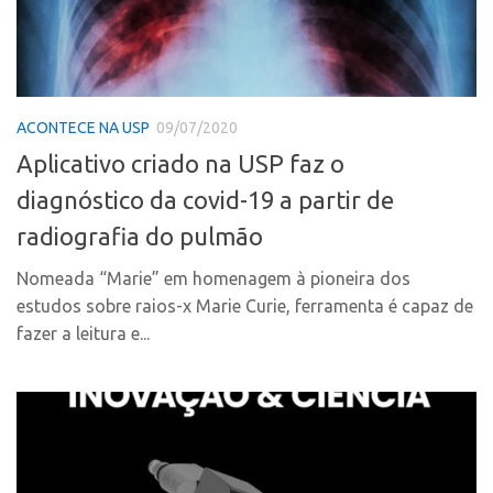
CPEs
Comunicação
CEPIDs
Eventos
INCTs
Agenda AUSPIN
PRPI/USP
Fala Inovação
ACONTECE NA USP
09/07/2020
InovaUSP
Premiações
Aplicativo criado na USP faz o
Comunicação
Edição 2017
diagnóstico da covid-19 a partir de
Eventos
Edição 2019
radiografia do pulmão
Agenda AUSPIN
Edição 2021
Nomeada “Marie” em homenagem à pioneira dos
Fala Inovação
Inovação em Números
estudos sobre raios-x Marie Curie, ferramenta é capaz de
Premiações
fazer a leitura e...
AUSPIN
Edição 2017
Destaques do Mês
Edição 2019
Agência
Edição 2021
Institucional
Inovação em Números