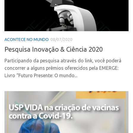
Coordenação
AUSPIN
Polos
Destaques do Mês
Polo Capital
Agência
Polo Lorena
Institucional
ACONTECE NO MUNDO
08/07/2020
Polo Ribeirão Preto
Pesquisa Inovação & Ciência 2020
Coordenação
Polo São Carlos
Polos
Programas
Participando da pesquisa através do link, você poderá
concorrer a alguns prêmios oferecidos pela EMERGE:
Polo Capital
Bolsa Empreendedorismo
Livro “Futuro Presente: O mundo...
Polo Lorena
Bolsa Startup USP
Polo Ribeirão Preto
PGI-USP
Polo São Carlos
Conexão USP
Programas
Conexão Inter-USP
Bolsa Empreendedorismo
Leis e Normas
Bolsa Startup USP
Portal do Inventor