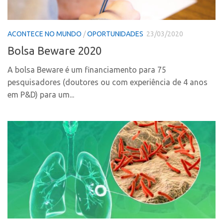
Fala Inovação
InovaUSP
Premiações
Comunicação
ACONTECE NO MUNDO
/
OPORTUNIDADES
23/03/2020
Edição 2025
Bolsa Beware 2020
Eventos
Edição 2021
Agenda AUSPIN
Edição 2019
A bolsa Beware é um financiamento para 75
pesquisadores (doutores ou com experiência de 4 anos
Fala Inovação
Edição 2017
em P&D) para um...
Premiações
Inovação em Números
Edição 2025
Portal do Inventor
Edição 2021
Hub USP Inovação
Edição 2019
Portal de Atendimento
Edição 2017
Propriedade Intelectual
Inovação em Números
Formas de Proteção
Portal do Inventor
Patentes
Hub USP Inovação