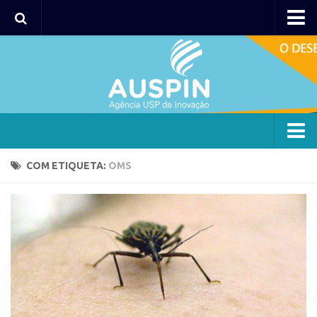
Agency
Agência
Institucional
Coordenação
Polos
Agency
COM ETIQUETA:
OMS
Polo Capital
Agência
Polo Lorena
Institucional
Polo Ribeirão Preto
Coordenação
Polo São Carlos
Polos
Programas
Polo Capital
Bolsa 2025
Polo Lorena
Startup USP