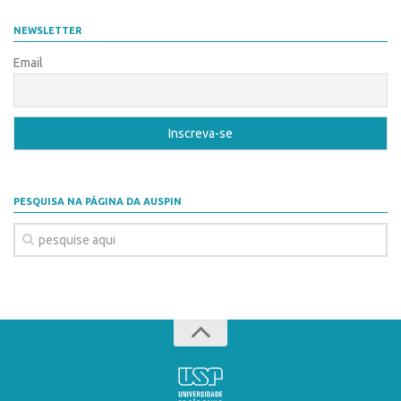
Coordenação
AUSPIN
NEWSLETTER
Polos
Destaques do Mês
Email
Polo Capital
Agência
Polo Lorena
Institucional
Polo Ribeirão Preto
Coordenação
Polo São Carlos
Polos
Programas
PESQUISA NA PÁGINA DA AUSPIN
Polo Capital
Bolsa Empreendedorismo
Polo Lorena
Bolsa Startup USP
Polo Ribeirão Preto
PGI-USP
Polo São Carlos
Conexão USP
Programas
Conexão Inter-USP
Bolsa Empreendedorismo
Leis e Normas
Bolsa Startup USP
Portal do Inventor