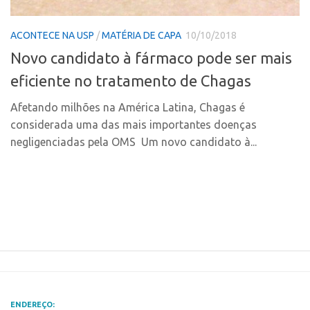
Polo Ribeirão Preto
Conexão USP
ACONTECE NA USP
/
MATÉRIA DE CAPA
10/10/2018
Polo São Carlos
Conexão Inter-USP
Novo candidato à fármaco pode ser mais
Programas
Leis e Normas
eficiente no tratamento de Chagas
Bolsa 2025
Portal do Inventor
Startup USP
Afetando milhões na América Latina, Chagas é
Inteligência Competitiva
considerada uma das mais importantes doenças
Conexão USP
Chamamento
negligenciadas pela OMS Um novo candidato à...
Conexão Inter-USP
Pesquisa na USP
Leis e Normas
EMBRAPIIs
Portal do Inventor
CPEs
Inteligência Competitiva
CEPIDs
Chamamento
INCTs
Pesquisa na USP
PRPI/USP
EMBRAPIIs
InovaUSP
ENDEREÇO: