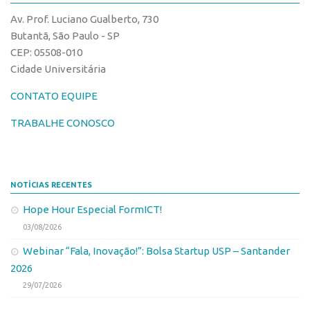
CPEs
Comunicação
Av. Prof. Luciano Gualberto, 730
CEPIDs
Eventos
Butantã, São Paulo - SP
INCTs
CEP: 05508-010
Agenda AUSPIN
Cidade Universitária
PRPI/USP
Fala Inovação
InovaUSP
CONTATO EQUIPE
Premiações
Comunicação
Edição 2017
TRABALHE CONOSCO
Eventos
Edição 2019
Agenda AUSPIN
Edição 2021
NOTÍCIAS RECENTES
Fala Inovação
Inovação em Números
Hope Hour Especial FormICT!
Premiações
AUSPIN
03/08/2026
Edição 2017
Destaques do Mês
Webinar “Fala, Inovação!”: Bolsa Startup USP – Santander
Edição 2019
Agência
2026
Edição 2021
29/07/2026
Institucional
Inovação em Números