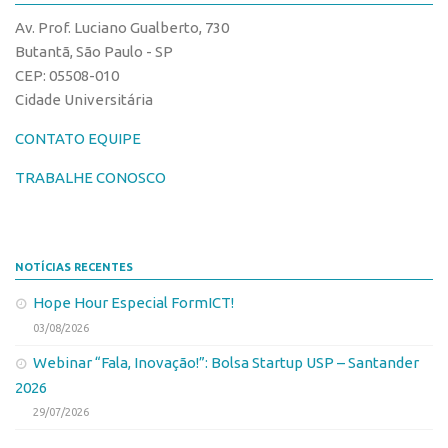
CPEs
Comunicação
Av. Prof. Luciano Gualberto, 730
CEPIDs
Eventos
Butantã, São Paulo - SP
INCTs
CEP: 05508-010
Agenda AUSPIN
Cidade Universitária
PRPI/USP
Fala Inovação
InovaUSP
CONTATO EQUIPE
Premiações
Comunicação
Edição 2017
TRABALHE CONOSCO
Eventos
Edição 2019
Agenda AUSPIN
Edição 2021
NOTÍCIAS RECENTES
Fala Inovação
Inovação em Números
Hope Hour Especial FormICT!
Premiações
AUSPIN
03/08/2026
Edição 2017
Destaques do Mês
Webinar “Fala, Inovação!”: Bolsa Startup USP – Santander
Edição 2019
Agência
2026
Edição 2021
29/07/2026
Institucional
Inovação em Números