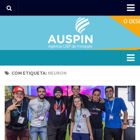
Agency
Agência
Institucional
Coordenação
Polos
Agency
COM ETIQUETA:
NEURON
Polo Capital
Agência
Polo Lorena
Institucional
Polo Ribeirão Preto
Coordenação
Polo São Carlos
Polos
Programas
Polo Capital
Bolsa 2025
Polo Lorena
Startup USP