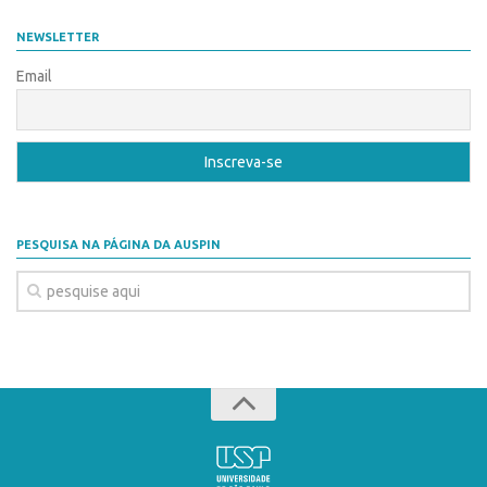
Coordenação
AUSPIN
NEWSLETTER
Polos
Destaques do Mês
Email
Polo Capital
Agência
Polo Lorena
Institucional
Polo Ribeirão Preto
Coordenação
Polo São Carlos
Polos
Programas
PESQUISA NA PÁGINA DA AUSPIN
Polo Capital
Bolsa Empreendedorismo
Polo Lorena
Bolsa Startup USP
Polo Ribeirão Preto
PGI-USP
Polo São Carlos
Conexão USP
Programas
Conexão Inter-USP
Bolsa Empreendedorismo
Leis e Normas
Bolsa Startup USP
Portal do Inventor