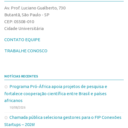
CPEs
Comunicação
Av. Prof. Luciano Gualberto, 730
CEPIDs
Eventos
Butantã, São Paulo - SP
INCTs
CEP: 05508-010
Agenda AUSPIN
Cidade Universitária
PRPI/USP
Fala Inovação
InovaUSP
CONTATO EQUIPE
Premiações
Comunicação
Edição 2017
TRABALHE CONOSCO
Eventos
Edição 2019
Agenda AUSPIN
Edição 2021
NOTÍCIAS RECENTES
Fala Inovação
Inovação em Números
Programa Pró-África apoia projetos de pesquisa e
Premiações
AUSPIN
fortalece cooperação científica entre Brasil e países
Edição 2017
Destaques do Mês
africanos
Edição 2019
10/08/2026
Agência
Edição 2021
Chamada pública seleciona gestores para o FIP Conexões
Institucional
Startups – 2026!
Inovação em Números