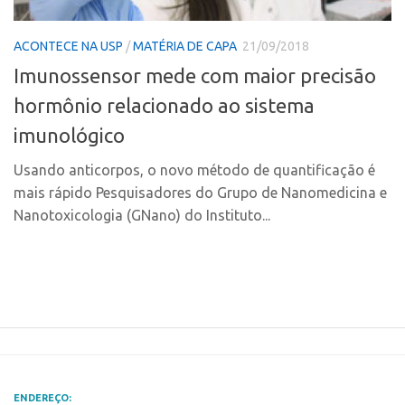
Polo Ribeirão Preto
Conexão USP
ACONTECE NA USP
/
MATÉRIA DE CAPA
21/09/2018
Polo São Carlos
Conexão Inter-USP
Imunossensor mede com maior precisão
Programas
Leis e Normas
hormônio relacionado ao sistema
Bolsa 2025
Portal do Inventor
imunológico
Startup USP
Inteligência Competitiva
Conexão USP
Usando anticorpos, o novo método de quantificação é
Chamamento
mais rápido Pesquisadores do Grupo de Nanomedicina e
Conexão Inter-USP
Pesquisa na USP
Nanotoxicologia (GNano) do Instituto...
Leis e Normas
EMBRAPIIs
Portal do Inventor
CPEs
Inteligência Competitiva
CEPIDs
Chamamento
INCTs
Pesquisa na USP
PRPI/USP
EMBRAPIIs
InovaUSP
ENDEREÇO: