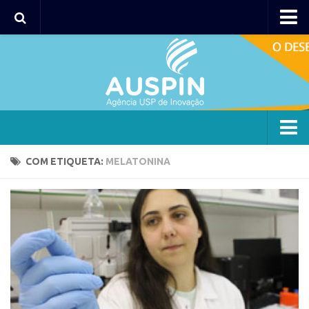
Agency
Agência
Institucional
Coordenação
Polos
Agency
COM ETIQUETA:
MELATONINA
Polo Capital
Agência
Polo Lorena
Institucional
Polo Ribeirão Preto
Coordenação
Polo São Carlos
Polos
Programas
Polo Capital
Bolsa 2025
Polo Lorena
Startup USP