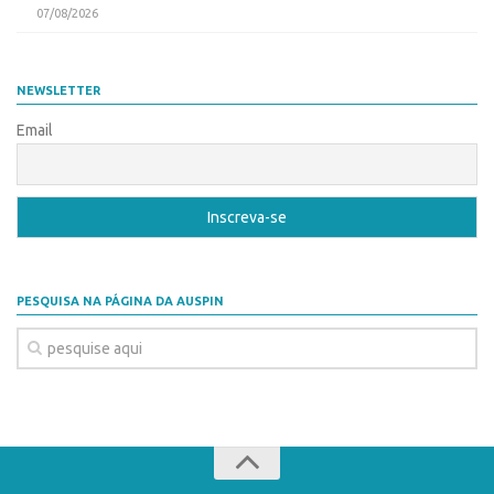
Coordenação
07/08/2026
AUSPIN
Polos
Destaques do Mês
Polo Capital
NEWSLETTER
Agência
Polo Lorena
Email
Institucional
Polo Ribeirão Preto
Coordenação
Polo São Carlos
Polos
Programas
Polo Capital
Bolsa Empreendedorismo
Polo Lorena
Bolsa Startup USP
PESQUISA NA PÁGINA DA AUSPIN
Polo Ribeirão Preto
PGI-USP
Polo São Carlos
Conexão USP
Programas
Conexão Inter-USP
Bolsa Empreendedorismo
Leis e Normas
Bolsa Startup USP
Portal do Inventor