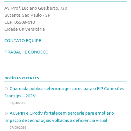
CPEs
Comunicação
Av. Prof. Luciano Gualberto, 730
CEPIDs
Eventos
Butantã, São Paulo - SP
INCTs
CEP: 05508-010
Agenda AUSPIN
Cidade Universitária
PRPI/USP
Fala Inovação
InovaUSP
CONTATO EQUIPE
Premiações
Comunicação
Edição 2017
TRABALHE CONOSCO
Eventos
Edição 2019
Agenda AUSPIN
Edição 2021
NOTÍCIAS RECENTES
Fala Inovação
Inovação em Números
Chamada pública seleciona gestores para o FIP Conexões
Premiações
AUSPIN
Startups – 2026!
Edição 2017
Destaques do Mês
07/08/2026
Edição 2019
Agência
AUSPIN e CPodV fortalecem parceria para ampliar o
Edição 2021
impacto de tecnologias voltadas à deficiência visual
Institucional
Inovação em Números
07/08/2026