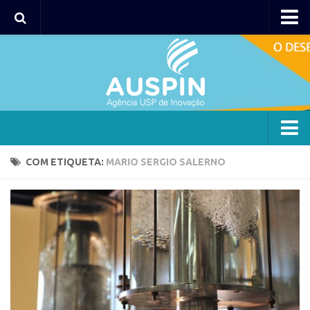
Agency
Agência
Institucional
Coordenação
Polos
Agency
COM ETIQUETA:
MARIO SERGIO SALERNO
Polo Capital
Agência
Polo Lorena
Institucional
Polo Ribeirão Preto
Coordenação
Polo São Carlos
Polos
Programas
Polo Capital
Bolsa 2025
Polo Lorena
Startup USP