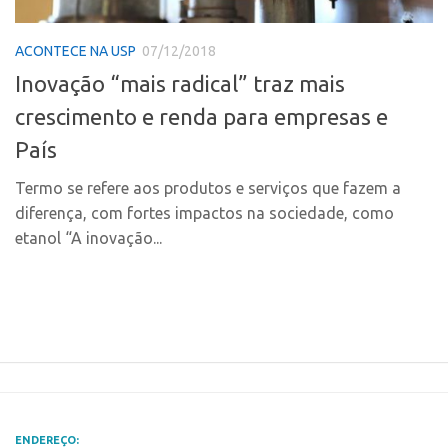
Polo Ribeirão Preto
Conexão USP
ACONTECE NA USP
07/12/2018
Polo São Carlos
Conexão Inter-USP
Inovação “mais radical” traz mais
Programas
Leis e Normas
crescimento e renda para empresas e
Bolsa 2025
Portal do Inventor
País
Startup USP
Inteligência Competitiva
Conexão USP
Termo se refere aos produtos e serviços que fazem a
Chamamento
diferença, com fortes impactos na sociedade, como
Conexão Inter-USP
Pesquisa na USP
etanol “A inovação...
Leis e Normas
EMBRAPIIs
Portal do Inventor
CPEs
Inteligência Competitiva
CEPIDs
Chamamento
INCTs
Pesquisa na USP
PRPI/USP
EMBRAPIIs
InovaUSP
ENDEREÇO: