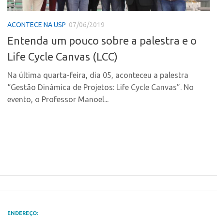
Polo Ribeirão Preto
Conexão USP
ACONTECE NA USP
07/06/2019
Polo São Carlos
Conexão Inter-USP
Entenda um pouco sobre a palestra e o
Programas
Leis e Normas
Life Cycle Canvas (LCC)
Bolsa 2025
Portal do Inventor
Startup USP
Na última quarta-feira, dia 05, aconteceu a palestra
Inteligência Competitiva
“Gestão Dinâmica de Projetos: Life Cycle Canvas”. No
Conexão USP
Chamamento
evento, o Professor Manoel...
Conexão Inter-USP
Pesquisa na USP
Leis e Normas
EMBRAPIIs
Portal do Inventor
CPEs
Inteligência Competitiva
CEPIDs
Chamamento
INCTs
Pesquisa na USP
PRPI/USP
EMBRAPIIs
InovaUSP
ENDEREÇO: