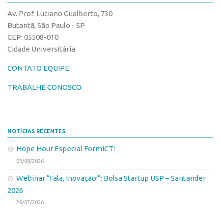
CPEs
Comunicação
Av. Prof. Luciano Gualberto, 730
CEPIDs
Eventos
Butantã, São Paulo - SP
INCTs
CEP: 05508-010
Agenda AUSPIN
Cidade Universitária
PRPI/USP
Fala Inovação
InovaUSP
CONTATO EQUIPE
Premiações
Comunicação
Edição 2017
TRABALHE CONOSCO
Eventos
Edição 2019
Agenda AUSPIN
Edição 2021
NOTÍCIAS RECENTES
Fala Inovação
Inovação em Números
Hope Hour Especial FormICT!
Premiações
AUSPIN
03/08/2026
Edição 2017
Destaques do Mês
Webinar “Fala, Inovação!”: Bolsa Startup USP – Santander
Edição 2019
Agência
2026
Edição 2021
29/07/2026
Institucional
Inovação em Números