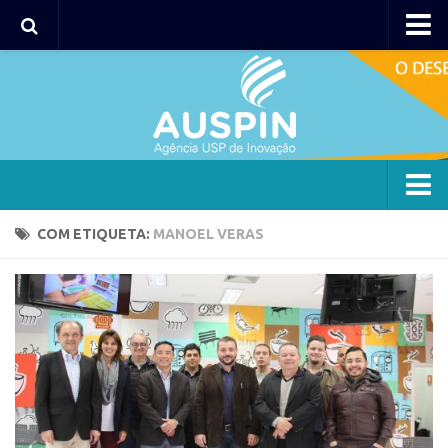
Agency
Agência
Institucional
Coordenação
Polos
Agency
COM ETIQUETA:
MANOEL VERAS
Polo Capital
Agência
Polo Lorena
Institucional
Polo Ribeirão Preto
Coordenação
Polo São Carlos
Polos
Programas
Polo Capital
Bolsa 2025
Polo Lorena
Startup USP