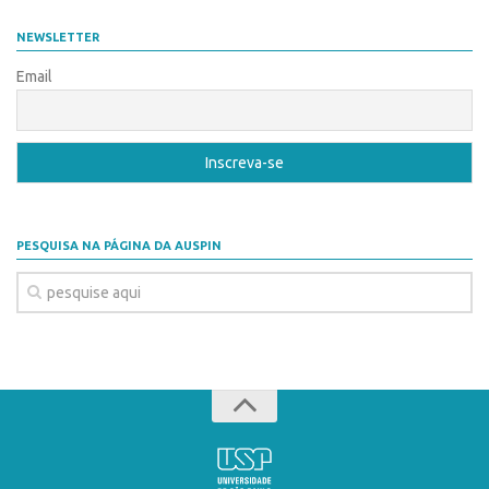
Coordenação
AUSPIN
NEWSLETTER
Polos
Destaques do Mês
Email
Polo Capital
Agência
Polo Lorena
Institucional
Polo Ribeirão Preto
Coordenação
Polo São Carlos
Polos
Programas
PESQUISA NA PÁGINA DA AUSPIN
Polo Capital
Bolsa Empreendedorismo
Polo Lorena
Bolsa Startup USP
Polo Ribeirão Preto
PGI-USP
Polo São Carlos
Conexão USP
Programas
Conexão Inter-USP
Bolsa Empreendedorismo
Leis e Normas
Bolsa Startup USP
Portal do Inventor