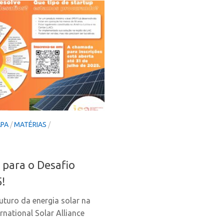
APA
/
MATÉRIAS
/
s para o Desafio
5!
uturo da energia solar na
rnational Solar Alliance