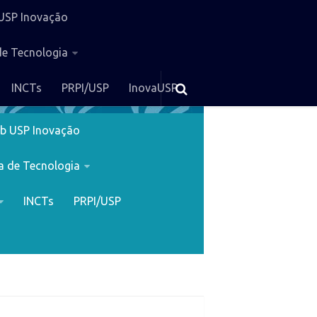
USP Inovação
de Tecnologia
INCTs
PRPI/USP
InovaUSP
b USP Inovação
a de Tecnologia
INCTs
PRPI/USP