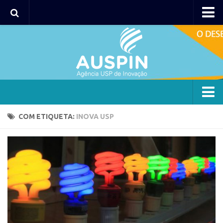
Agency
Agência
Institucional
Coordenação
Polos
Agency
COM ETIQUETA:
INOVA USP
Polo Capital
Agência
Polo Lorena
Institucional
Polo Ribeirão Preto
Coordenação
Polo São Carlos
Polos
Programas
Polo Capital
Bolsa 2025
Polo Lorena
Startup USP