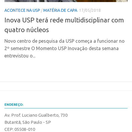
CPEs
Comunicação
ACONTECE NA USP
/
MATÉRIA DE CAPA
17/05/2018
CEPIDs
Eventos
Inova USP terá rede multidisciplinar com
INCTs
Agenda AUSPIN
quatro núcleos
PRPI/USP
Fala Inovação
InovaUSP
Novo centro de pesquisa da USP começa a funcionar no
Premiações
2º semestre O Momento USP Inovação desta semana
Comunicação
Edição 2017
entrevistou o...
Eventos
Edição 2019
Agenda AUSPIN
Edição 2021
Fala Inovação
Inovação em Números
Premiações
AUSPIN
Edição 2017
Destaques do Mês
ENDEREÇO:
Edição 2019
Agência
Av. Prof. Luciano Gualberto, 730
Edição 2021
Butantã, São Paulo - SP
Institucional
Inovação em Números
CEP: 05508-010