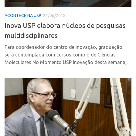
Polo Ribeirão Preto
Conexão USP
ACONTECE NA USP
21/06/2018
Polo São Carlos
Conexão Inter-USP
Inova USP elabora núcleos de pesquisas
Programas
Leis e Normas
multidisciplinares
Bolsa 2025
Portal do Inventor
Startup USP
Para coordenador do centro de inovação, graduação
Inteligência Competitiva
será contemplada com cursos como o de Ciências
Conexão USP
Chamamento
Moleculares No Momento USP Inovação desta semana,...
Conexão Inter-USP
Pesquisa na USP
Leis e Normas
EMBRAPIIs
Portal do Inventor
CPEs
Inteligência Competitiva
CEPIDs
Chamamento
INCTs
Pesquisa na USP
PRPI/USP
EMBRAPIIs
InovaUSP