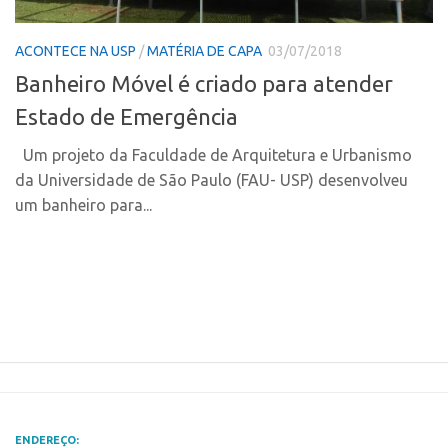
Polo Ribeirão Preto
Conexão USP
ACONTECE NA USP
/
MATÉRIA DE CAPA
03/07/2018
Polo São Carlos
Conexão Inter-USP
Banheiro Móvel é criado para atender
Programas
Leis e Normas
Estado de Emergência
Bolsa 2025
Portal do Inventor
Startup USP
Um projeto da Faculdade de Arquitetura e Urbanismo
Inteligência Competitiva
da Universidade de São Paulo (FAU- USP) desenvolveu
Conexão USP
Chamamento
um banheiro para...
Conexão Inter-USP
Pesquisa na USP
Leis e Normas
EMBRAPIIs
Portal do Inventor
CPEs
Inteligência Competitiva
CEPIDs
Chamamento
INCTs
Pesquisa na USP
PRPI/USP
EMBRAPIIs
InovaUSP
ENDEREÇO: