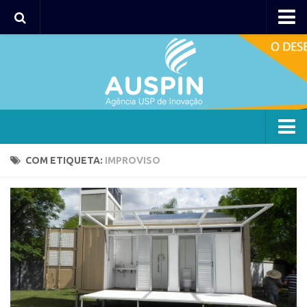
Agency
Agência
Institucional
Coordenação
Polos
Agency
COM ETIQUETA:
IMPROVISO
Polo Capital
Agência
Polo Lorena
Institucional
Polo Ribeirão Preto
Coordenação
Polo São Carlos
Polos
Programas
Polo Capital
Bolsa 2025
Polo Lorena
Startup USP