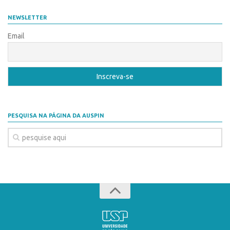
Coordenação
AUSPIN
NEWSLETTER
Polos
Destaques do Mês
Email
Polo Capital
Agência
Polo Lorena
Institucional
Polo Ribeirão Preto
Coordenação
Polo São Carlos
Polos
Programas
PESQUISA NA PÁGINA DA AUSPIN
Polo Capital
Bolsa Empreendedorismo
Polo Lorena
Bolsa Startup USP
Polo Ribeirão Preto
PGI-USP
Polo São Carlos
Conexão USP
Programas
Conexão Inter-USP
Bolsa Empreendedorismo
Leis e Normas
Bolsa Startup USP
Portal do Inventor