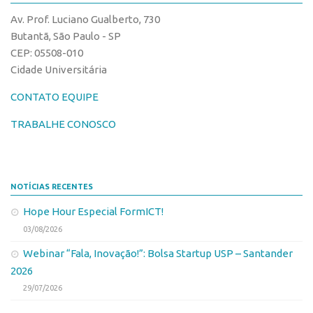
CPEs
Comunicação
Av. Prof. Luciano Gualberto, 730
CEPIDs
Eventos
Butantã, São Paulo - SP
INCTs
CEP: 05508-010
Agenda AUSPIN
Cidade Universitária
PRPI/USP
Fala Inovação
InovaUSP
CONTATO EQUIPE
Premiações
Comunicação
Edição 2017
TRABALHE CONOSCO
Eventos
Edição 2019
Agenda AUSPIN
Edição 2021
NOTÍCIAS RECENTES
Fala Inovação
Inovação em Números
Hope Hour Especial FormICT!
Premiações
AUSPIN
03/08/2026
Edição 2017
Destaques do Mês
Webinar “Fala, Inovação!”: Bolsa Startup USP – Santander
Edição 2019
Agência
2026
Edição 2021
29/07/2026
Institucional
Inovação em Números