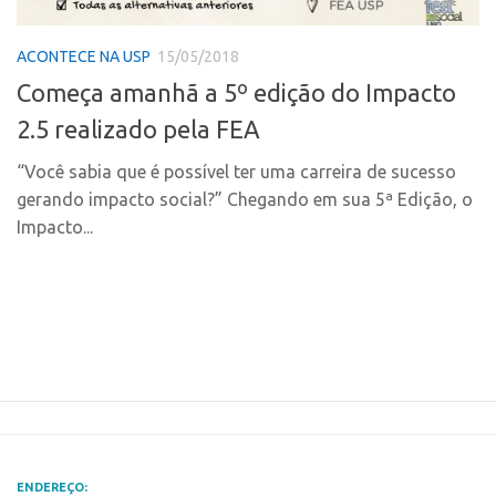
Polo Ribeirão Preto
Conexão USP
ACONTECE NA USP
15/05/2018
Polo São Carlos
Conexão Inter-USP
Começa amanhã a 5º edição do Impacto
Programas
Leis e Normas
2.5 realizado pela FEA
Bolsa 2025
Portal do Inventor
Startup USP
“Você sabia que é possível ter uma carreira de sucesso
Inteligência Competitiva
gerando impacto social?” Chegando em sua 5ª Edição, o
Conexão USP
Chamamento
Impacto...
Conexão Inter-USP
Pesquisa na USP
Leis e Normas
EMBRAPIIs
Portal do Inventor
CPEs
Inteligência Competitiva
CEPIDs
Chamamento
INCTs
Pesquisa na USP
PRPI/USP
EMBRAPIIs
InovaUSP
ENDEREÇO: