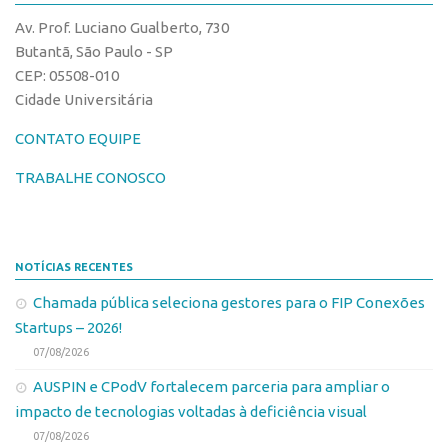
CPEs
Comunicação
Av. Prof. Luciano Gualberto, 730
CEPIDs
Eventos
Butantã, São Paulo - SP
INCTs
CEP: 05508-010
Agenda AUSPIN
Cidade Universitária
PRPI/USP
Fala Inovação
InovaUSP
CONTATO EQUIPE
Premiações
Comunicação
Edição 2017
TRABALHE CONOSCO
Eventos
Edição 2019
Agenda AUSPIN
Edição 2021
NOTÍCIAS RECENTES
Fala Inovação
Inovação em Números
Chamada pública seleciona gestores para o FIP Conexões
Premiações
AUSPIN
Startups – 2026!
Edição 2017
Destaques do Mês
07/08/2026
Edição 2019
Agência
AUSPIN e CPodV fortalecem parceria para ampliar o
Edição 2021
impacto de tecnologias voltadas à deficiência visual
Institucional
Inovação em Números
07/08/2026