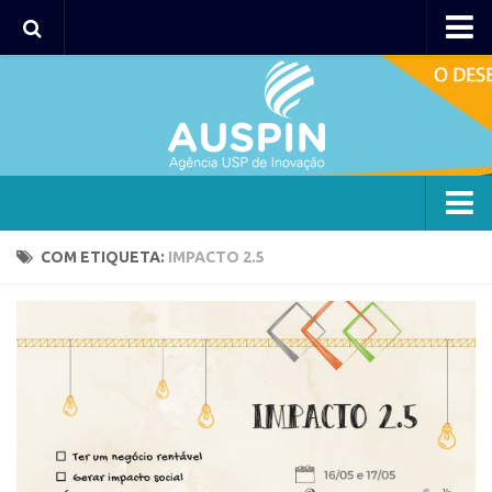
Agency
Agência
Institucional
Coordenação
Polos
Agency
COM ETIQUETA:
IMPACTO 2.5
Polo Capital
Agência
Polo Lorena
Institucional
Polo Ribeirão Preto
Coordenação
Polo São Carlos
Polos
Programas
Polo Capital
Bolsa 2025
Polo Lorena
Startup USP