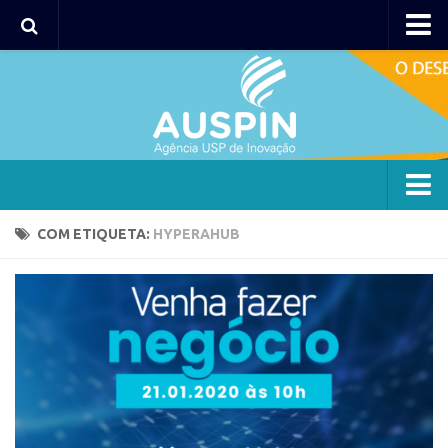
Agency
Agência
Institucional
Coordenação
Polos
Agency
COM ETIQUETA:
HYPERAHUB
Polo Capital
Agência
Polo Lorena
Institucional
Polo Ribeirão Preto
Coordenação
Polo São Carlos
Polos
Programas
Polo Capital
Bolsa 2025
Polo Lorena
Startup USP