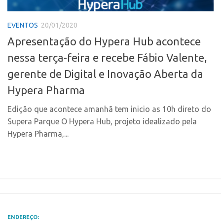
Polo Ribeirão Preto
Conexão USP
EVENTOS
20/01/2020
Polo São Carlos
Conexão Inter-USP
Apresentação do Hypera Hub acontece
Programas
Leis e Normas
nessa terça-feira e recebe Fábio Valente,
Bolsa 2025
Portal do Inventor
gerente de Digital e Inovação Aberta da
Startup USP
Inteligência Competitiva
Hypera Pharma
Conexão USP
Chamamento
Conexão Inter-USP
Edição que acontece amanhã tem inicio as 10h direto do
Pesquisa na USP
Supera Parque O Hypera Hub, projeto idealizado pela
Leis e Normas
EMBRAPIIs
Hypera Pharma,...
Portal do Inventor
CPEs
Inteligência Competitiva
CEPIDs
Chamamento
INCTs
Pesquisa na USP
PRPI/USP
EMBRAPIIs
InovaUSP
ENDEREÇO: