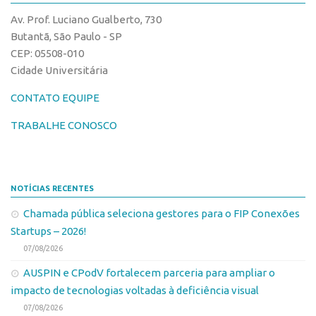
CPEs
Comunicação
Av. Prof. Luciano Gualberto, 730
CEPIDs
Eventos
Butantã, São Paulo - SP
INCTs
CEP: 05508-010
Agenda AUSPIN
Cidade Universitária
PRPI/USP
Fala Inovação
InovaUSP
CONTATO EQUIPE
Premiações
Comunicação
Edição 2017
TRABALHE CONOSCO
Eventos
Edição 2019
Agenda AUSPIN
Edição 2021
NOTÍCIAS RECENTES
Fala Inovação
Inovação em Números
Chamada pública seleciona gestores para o FIP Conexões
Premiações
AUSPIN
Startups – 2026!
Edição 2017
Destaques do Mês
07/08/2026
Edição 2019
Agência
AUSPIN e CPodV fortalecem parceria para ampliar o
Edição 2021
impacto de tecnologias voltadas à deficiência visual
Institucional
Inovação em Números
07/08/2026