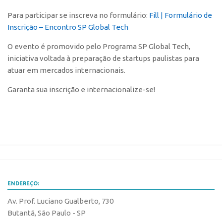
Para participar se inscreva no formulário:
Fill | Formulário de
CEPIX
Inscrição – Encontro SP Global Tech
CPEs
O evento é promovido pelo Programa SP Global Tech,
INCTs
iniciativa voltada à preparação de startups paulistas para
PRPI/USP
atuar em mercados internacionais.
InovaUSP
Garanta sua inscrição e internacionalize-se!
Comunicação
Eventos
Agenda AUSPIN
Fala Inovação
Premiações
Edição 2025
ENDEREÇO:
Edição 2021
Av. Prof. Luciano Gualberto, 730
Butantã, São Paulo - SP
Edição 2019