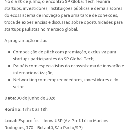
No dia 30 de junho, o encontro SP Global Tech reunirá
Polo São Carlos
startups, investidores, instituições públicas e demais atores
Programas
do ecossistema de inovação para uma tarde de conexões,
troca de experiências e discussão sobre oportunidades para
Bolsa Empreendedorismo
startups paulistas no mercado global.
Bolsa Startup USP
A programação inclui:
PGI-USP
Competição de pitch com premiação
, exclusiva para
Conexão USP
startups participantes do SP Global Tech;
Conexão Inter-USP
Painéis com especialistas do ecossistema de inovação e
Leis e Normas
internacionalização;
Networking com empreendedores, investidores e do
Portal do Inventor
setor.
Inteligência Competitiva
Data:
30 de junho de 2026
Editais
Horário:
13h30 às 18h
Pesquisa na USP
EMBRAPIIs
Local:
Espaço Íris – InovaUSP (
Av. Prof. Lúcio Martins
Rodrigues, 370 – Butantã, São Paulo/SP)
CEPIDs