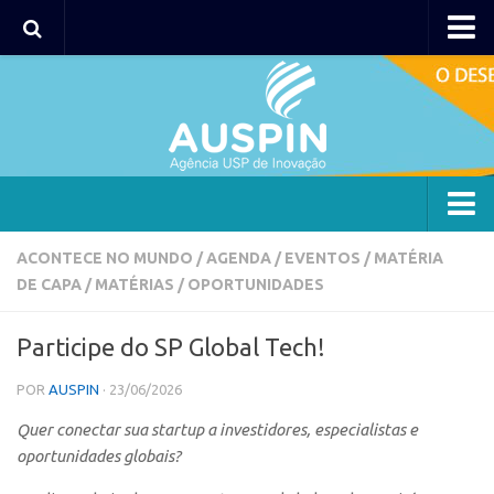
AUSPIN
Portal do Inventor
Hub USP Inovação
Portal de Atendimento
Agência
ACONTECE NO MUNDO
/
AGENDA
/
EVENTOS
/
MATÉRIA
DE CAPA
/
MATÉRIAS
/
OPORTUNIDADES
Institucional
Coordenação
Participe do SP Global Tech!
Polos
POR
AUSPIN
· 23/06/2026
Polo Capital
Quer conectar sua startup a investidores, especialistas e
Polo Lorena
oportunidades globais?
Polo Ribeirão Preto