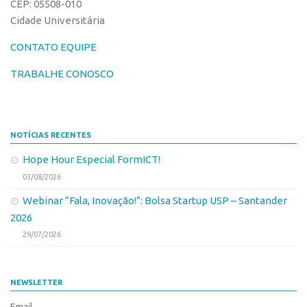
CEP: 05508-010
Edição 2017
Cidade Universitária
Inovação em Números
CONTATO EQUIPE
Propriedade Intelectual
TRABALHE CONOSCO
Formas de Proteção
Patentes
Marcas
NOTÍCIAS RECENTES
Softwares
Hope Hour Especial FormICT!
Cultivares
03/08/2026
Desenho Industrial
Webinar “Fala, Inovação!”: Bolsa Startup USP – Santander
2026
Buscar Anterioridade
29/07/2026
Como solicitar
Portal do Inventor
NEWSLETTER
VPI – Vocação para Inovação