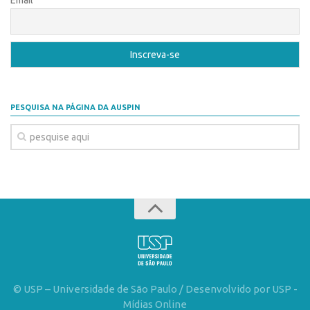
Email
Patrimônio Genético
Leis e Normas
Transferência de Tecnologia
Editais de TT
PD&I
PESQUISA NA PÁGINA DA AUSPIN
Convênios
Chamamento
Parcerias PD&I
PIPE/FAPESP
SPRINT
Exceções
Programas
Conexão USP
© USP – Universidade de São Paulo / Desenvolvido por USP -
Conexão Inter-USP
Mídias Online