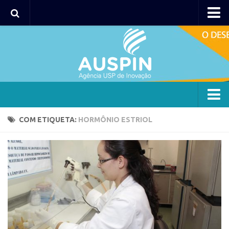
Agency
Agência
Institucional
Coordenação
Polos
Agency
COM ETIQUETA:
HORMÔNIO ESTRIOL
Polo Capital
Agência
Polo Lorena
Institucional
Polo Ribeirão Preto
Coordenação
Polo São Carlos
Polos
Programas
Polo Capital
Bolsa 2025
Polo Lorena
Startup USP