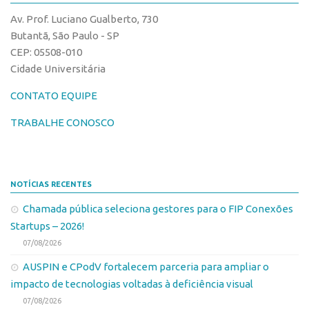
CPEs
Comunicação
Av. Prof. Luciano Gualberto, 730
CEPIDs
Eventos
Butantã, São Paulo - SP
INCTs
CEP: 05508-010
Agenda AUSPIN
Cidade Universitária
PRPI/USP
Fala Inovação
InovaUSP
CONTATO EQUIPE
Premiações
Comunicação
Edição 2017
TRABALHE CONOSCO
Eventos
Edição 2019
Agenda AUSPIN
Edição 2021
NOTÍCIAS RECENTES
Fala Inovação
Inovação em Números
Chamada pública seleciona gestores para o FIP Conexões
Premiações
AUSPIN
Startups – 2026!
Edição 2017
Destaques do Mês
07/08/2026
Edição 2019
Agência
AUSPIN e CPodV fortalecem parceria para ampliar o
Edição 2021
impacto de tecnologias voltadas à deficiência visual
Institucional
Inovação em Números
07/08/2026