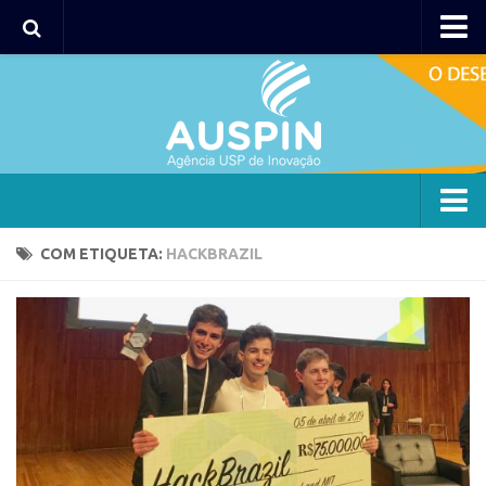
Agency
Agência
Institucional
Coordenação
Polos
Agency
COM ETIQUETA:
HACKBRAZIL
Polo Capital
Agência
Polo Lorena
Institucional
Polo Ribeirão Preto
Coordenação
Polo São Carlos
Polos
Programas
Polo Capital
Bolsa 2025
Polo Lorena
Startup USP