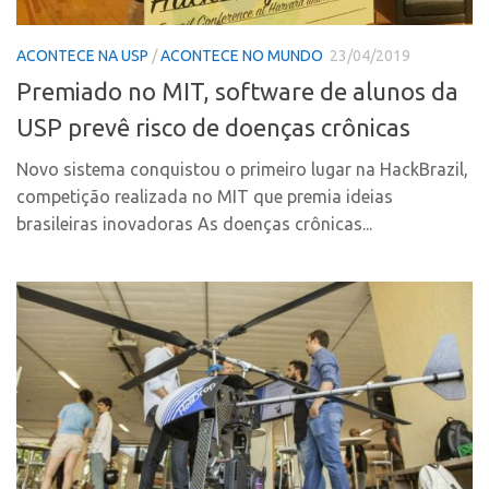
Polo Ribeirão Preto
Conexão USP
ACONTECE NA USP
/
ACONTECE NO MUNDO
23/04/2019
Polo São Carlos
Conexão Inter-USP
Premiado no MIT, software de alunos da
Programas
Leis e Normas
USP prevê risco de doenças crônicas
Bolsa 2025
Portal do Inventor
Startup USP
Novo sistema conquistou o primeiro lugar na HackBrazil,
Inteligência Competitiva
competição realizada no MIT que premia ideias
Conexão USP
Chamamento
brasileiras inovadoras As doenças crônicas...
Conexão Inter-USP
Pesquisa na USP
Leis e Normas
EMBRAPIIs
Portal do Inventor
CPEs
Inteligência Competitiva
CEPIDs
Chamamento
INCTs
Pesquisa na USP
PRPI/USP
EMBRAPIIs
InovaUSP