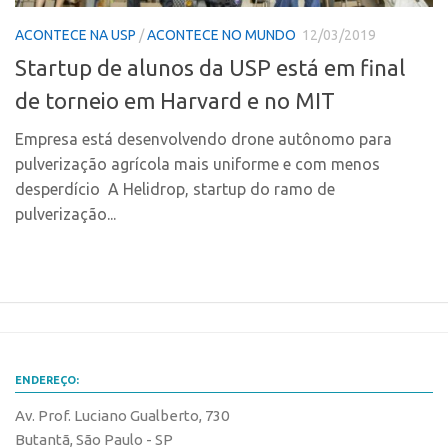
CPEs
Comunicação
ACONTECE NA USP
/
ACONTECE NO MUNDO
12/03/2019
CEPIDs
Eventos
Startup de alunos da USP está em final
INCTs
Agenda AUSPIN
de torneio em Harvard e no MIT
PRPI/USP
Fala Inovação
InovaUSP
Empresa está desenvolvendo drone autônomo para
Premiações
pulverização agrícola mais uniforme e com menos
Comunicação
Edição 2017
desperdício A Helidrop, startup do ramo de
Eventos
Edição 2019
pulverização...
Agenda AUSPIN
Edição 2021
Fala Inovação
Inovação em Números
Premiações
AUSPIN
Edição 2017
Destaques do Mês
Edição 2019
Agência
ENDEREÇO:
Edição 2021
Av. Prof. Luciano Gualberto, 730
Institucional
Inovação em Números
Butantã, São Paulo - SP