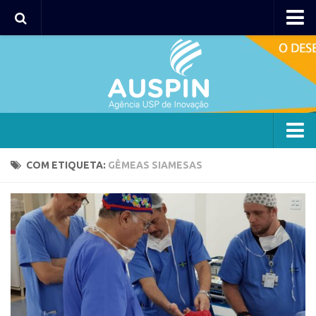
Agency
Agência
Institucional
Coordenação
Polos
Agency
COM ETIQUETA:
GÊMEAS SIAMESAS
Polo Capital
Agência
Polo Lorena
Institucional
Polo Ribeirão Preto
Coordenação
Polo São Carlos
Polos
Programas
Polo Capital
Bolsa 2025
Polo Lorena
Startup USP