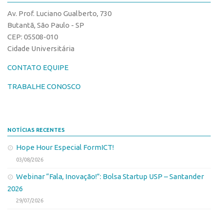
CPEs
Comunicação
Av. Prof. Luciano Gualberto, 730
CEPIDs
Eventos
Butantã, São Paulo - SP
INCTs
CEP: 05508-010
Agenda AUSPIN
Cidade Universitária
PRPI/USP
Fala Inovação
InovaUSP
CONTATO EQUIPE
Premiações
Comunicação
Edição 2017
TRABALHE CONOSCO
Eventos
Edição 2019
Agenda AUSPIN
Edição 2021
NOTÍCIAS RECENTES
Fala Inovação
Inovação em Números
Hope Hour Especial FormICT!
Premiações
AUSPIN
03/08/2026
Edição 2017
Destaques do Mês
Webinar “Fala, Inovação!”: Bolsa Startup USP – Santander
Edição 2019
Agência
2026
Edição 2021
29/07/2026
Institucional
Inovação em Números