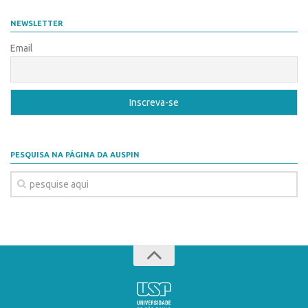
Coordenação
AUSPIN
NEWSLETTER
Polos
Destaques do Mês
Email
Polo Capital
Agência
Polo Lorena
Institucional
Polo Ribeirão Preto
Coordenação
Polo São Carlos
Polos
Programas
PESQUISA NA PÁGINA DA AUSPIN
Polo Capital
Bolsa Empreendedorismo
Polo Lorena
Bolsa Startup USP
Polo Ribeirão Preto
PGI-USP
Polo São Carlos
Conexão USP
Programas
Conexão Inter-USP
Bolsa Empreendedorismo
Leis e Normas
Bolsa Startup USP
Portal do Inventor