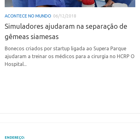
Polo Ribeirão Preto
Conexão USP
ACONTECE NO MUNDO
06/12/2018
Polo São Carlos
Conexão Inter-USP
Simuladores ajudaram na separação de
Programas
Leis e Normas
gêmeas siamesas
Bolsa 2025
Portal do Inventor
Startup USP
Bonecos criados por startup ligada ao Supera Parque
Inteligência Competitiva
ajudaram a treinar os médicos para a cirurgia no HCRP O
Conexão USP
Chamamento
Hospital...
Conexão Inter-USP
Pesquisa na USP
Leis e Normas
EMBRAPIIs
Portal do Inventor
CPEs
Inteligência Competitiva
CEPIDs
Chamamento
INCTs
Pesquisa na USP
PRPI/USP
EMBRAPIIs
InovaUSP
ENDEREÇO: