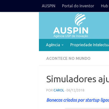
AUSPIN
Portal do Inventor
Hub 
Agência
Propriedade Intelectu
ACONTECE NO MUNDO
Simuladores aj
POR
CAROL
· 06/12/2018
Bonecos criados por startup lig