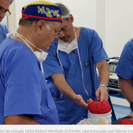
tes da cirurgia. Hélio Rubens Machado (à frente), neurocirurgião que liderou a e