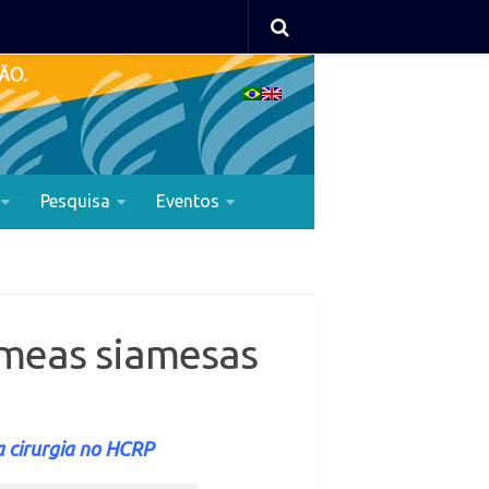
Pesquisa
Eventos
êmeas siamesas
a cirurgia no HCRP