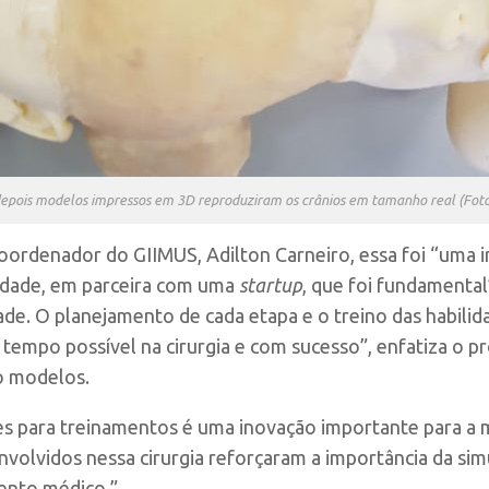
 depois modelos impressos em 3D reproduziram os crânios em tamanho real (Fot
ordenador do GIIMUS, Adilton Carneiro, essa foi “uma 
sidade, em parceira com uma
startup
, que foi fundamenta
ade. O planejamento de cada etapa e o treino das habilida
tempo possível na cirurgia e com sucesso”, enfatiza o p
o modelos.
res para treinamentos é uma inovação importante para a
envolvidos nessa cirurgia reforçaram a importância da si
mento médico.”