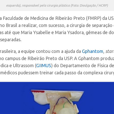
esquerda), responsável pela cirurgia plástica (Foto: Divulgação / HCRP)
a Faculdade de Medicina de Ribeirão Preto (FMRP) da USP
 no Brasil a realizar, com sucesso, a cirurgia de separaç
ias até que Maria Ysabelle e Maria Ysadora, gêmeas de d
 separadas.
brasileira, a equipe contou com a ajuda da
Gphantom
,
star
 no campus de Ribeirão Preto da USP. A Gphantom produz
ica e Ultrassom (
GIIMUS
) do Departamento de Física de
s médicos pudessem treinar cada passo da complexa cirurg