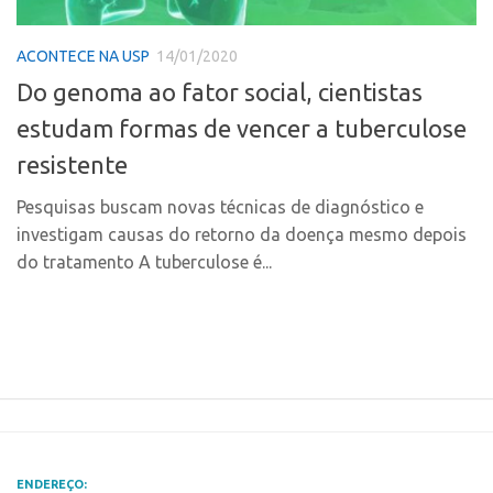
Polo Ribeirão Preto
Conexão USP
ACONTECE NA USP
14/01/2020
Polo São Carlos
Conexão Inter-USP
Do genoma ao fator social, cientistas
Programas
Leis e Normas
estudam formas de vencer a tuberculose
Bolsa 2025
Portal do Inventor
resistente
Startup USP
Inteligência Competitiva
Conexão USP
Pesquisas buscam novas técnicas de diagnóstico e
Chamamento
investigam causas do retorno da doença mesmo depois
Conexão Inter-USP
Pesquisa na USP
do tratamento A tuberculose é...
Leis e Normas
EMBRAPIIs
Portal do Inventor
CPEs
Inteligência Competitiva
CEPIDs
Chamamento
INCTs
Pesquisa na USP
PRPI/USP
EMBRAPIIs
InovaUSP
ENDEREÇO: