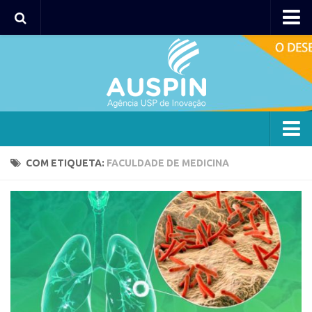
Agency
Agência
Institucional
Coordenação
Polos
Agency
COM ETIQUETA:
FACULDADE DE MEDICINA
Polo Capital
Agência
Polo Lorena
Institucional
Polo Ribeirão Preto
Coordenação
Polo São Carlos
Polos
Programas
Polo Capital
Bolsa 2025
Polo Lorena
Startup USP