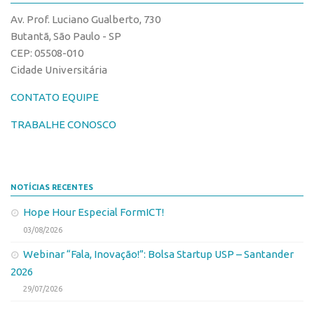
CPEs
Comunicação
Av. Prof. Luciano Gualberto, 730
CEPIDs
Eventos
Butantã, São Paulo - SP
INCTs
CEP: 05508-010
Agenda AUSPIN
Cidade Universitária
PRPI/USP
Fala Inovação
InovaUSP
CONTATO EQUIPE
Premiações
Comunicação
Edição 2017
TRABALHE CONOSCO
Eventos
Edição 2019
Agenda AUSPIN
Edição 2021
NOTÍCIAS RECENTES
Fala Inovação
Inovação em Números
Hope Hour Especial FormICT!
Premiações
AUSPIN
03/08/2026
Edição 2017
Destaques do Mês
Webinar “Fala, Inovação!”: Bolsa Startup USP – Santander
Edição 2019
Agência
2026
Edição 2021
29/07/2026
Institucional
Inovação em Números