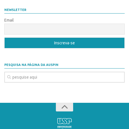
Coordenação
AUSPIN
NEWSLETTER
Polos
Destaques do Mês
Email
Polo Capital
Agência
Polo Lorena
Institucional
Polo Ribeirão Preto
Coordenação
Polo São Carlos
Polos
Programas
PESQUISA NA PÁGINA DA AUSPIN
Polo Capital
Bolsa Empreendedorismo
Polo Lorena
Bolsa Startup USP
Polo Ribeirão Preto
PGI-USP
Polo São Carlos
Conexão USP
Programas
Conexão Inter-USP
Bolsa Empreendedorismo
Leis e Normas
Bolsa Startup USP
Portal do Inventor