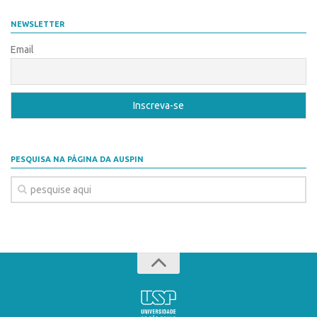
Coordenação
AUSPIN
NEWSLETTER
Polos
Destaques do Mês
Email
Polo Capital
Agência
Polo Lorena
Institucional
Polo Ribeirão Preto
Coordenação
Polo São Carlos
Polos
Programas
PESQUISA NA PÁGINA DA AUSPIN
Polo Capital
Bolsa Empreendedorismo
Polo Lorena
Bolsa Startup USP
Polo Ribeirão Preto
PGI-USP
Polo São Carlos
Conexão USP
Programas
Conexão Inter-USP
Bolsa Empreendedorismo
Leis e Normas
Bolsa Startup USP
Portal do Inventor