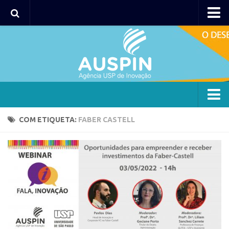
Agency
Agência
Institucional
Coordenação
Polos
Agency
COM ETIQUETA:
FABER CASTELL
Polo Capital
Agência
Polo Lorena
Institucional
Polo Ribeirão Preto
Coordenação
Polo São Carlos
Polos
Programas
Polo Capital
Bolsa 2025
Polo Lorena
Startup USP