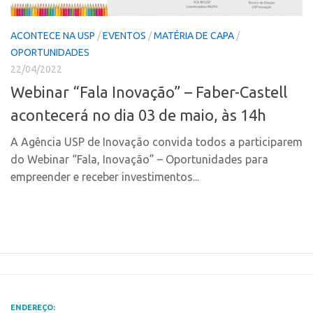
Polo Ribeirão Preto
Conexão USP
ACONTECE NA USP
/
EVENTOS
/
MATÉRIA DE CAPA
/
Polo São Carlos
Conexão Inter-USP
OPORTUNIDADES
Programas
Leis e Normas
22/04/2022
Bolsa 2025
Portal do Inventor
Webinar “Fala Inovação” – Faber-Castell
Startup USP
Inteligência Competitiva
acontecerá no dia 03 de maio, às 14h
Conexão USP
Chamamento
A Agência USP de Inovação convida todos a participarem
Conexão Inter-USP
Pesquisa na USP
do Webinar “Fala, Inovação” – Oportunidades para
Leis e Normas
empreender e receber investimentos...
EMBRAPIIs
Portal do Inventor
CPEs
Inteligência Competitiva
CEPIDs
Chamamento
INCTs
Pesquisa na USP
PRPI/USP
EMBRAPIIs
InovaUSP
ENDEREÇO: