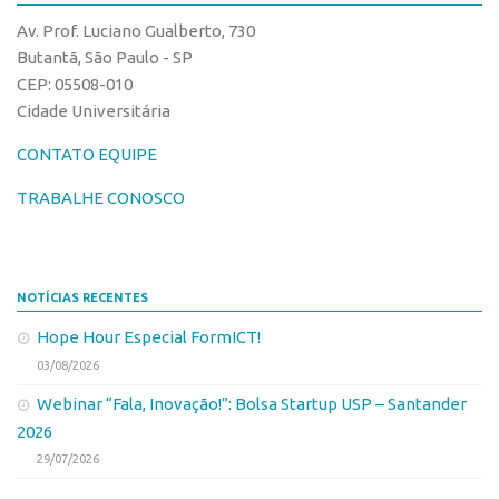
CPEs
Comunicação
Av. Prof. Luciano Gualberto, 730
CEPIDs
Eventos
Butantã, São Paulo - SP
INCTs
CEP: 05508-010
Agenda AUSPIN
Cidade Universitária
PRPI/USP
Fala Inovação
InovaUSP
CONTATO EQUIPE
Premiações
Comunicação
Edição 2017
TRABALHE CONOSCO
Eventos
Edição 2019
Agenda AUSPIN
Edição 2021
NOTÍCIAS RECENTES
Fala Inovação
Inovação em Números
Hope Hour Especial FormICT!
Premiações
AUSPIN
03/08/2026
Edição 2017
Destaques do Mês
Webinar “Fala, Inovação!”: Bolsa Startup USP – Santander
Edição 2019
Agência
2026
Edição 2021
29/07/2026
Institucional
Inovação em Números