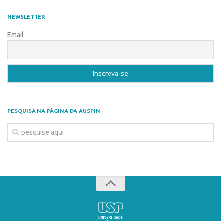
Coordenação
AUSPIN
NEWSLETTER
Polos
Destaques do Mês
Email
Polo Capital
Agência
Polo Lorena
Institucional
Polo Ribeirão Preto
Coordenação
Polo São Carlos
Polos
Programas
PESQUISA NA PÁGINA DA AUSPIN
Polo Capital
Bolsa Empreendedorismo
Polo Lorena
Bolsa Startup USP
Polo Ribeirão Preto
PGI-USP
Polo São Carlos
Conexão USP
Programas
Conexão Inter-USP
Bolsa Empreendedorismo
Leis e Normas
Bolsa Startup USP
Portal do Inventor