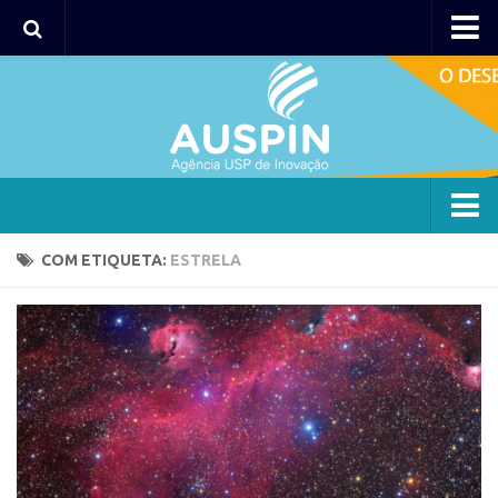
Agency
Agência
Institucional
Coordenação
Polos
Agency
COM ETIQUETA:
ESTRELA
Polo Capital
Agência
Polo Lorena
Institucional
Polo Ribeirão Preto
Coordenação
Polo São Carlos
Polos
Programas
Polo Capital
Bolsa 2025
Polo Lorena
Startup USP