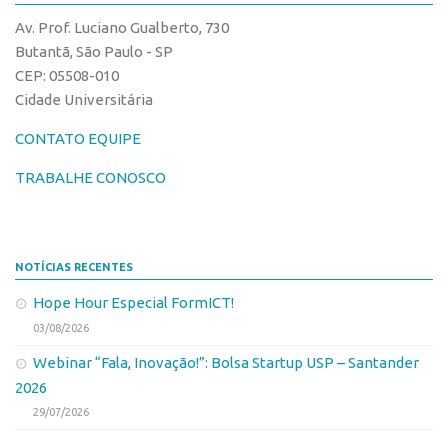
CPEs
Comunicação
Av. Prof. Luciano Gualberto, 730
CEPIDs
Eventos
Butantã, São Paulo - SP
INCTs
CEP: 05508-010
Agenda AUSPIN
Cidade Universitária
PRPI/USP
Fala Inovação
InovaUSP
CONTATO EQUIPE
Premiações
Comunicação
Edição 2017
TRABALHE CONOSCO
Eventos
Edição 2019
Agenda AUSPIN
Edição 2021
NOTÍCIAS RECENTES
Fala Inovação
Inovação em Números
Hope Hour Especial FormICT!
Premiações
AUSPIN
03/08/2026
Edição 2017
Destaques do Mês
Webinar “Fala, Inovação!”: Bolsa Startup USP – Santander
Edição 2019
Agência
2026
Edição 2021
29/07/2026
Institucional
Inovação em Números