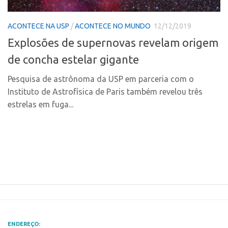
Polo Ribeirão Preto
Conexão USP
ACONTECE NA USP
/
ACONTECE NO MUNDO
12/12/2019
Polo São Carlos
Conexão Inter-USP
Explosões de supernovas revelam origem
Programas
Leis e Normas
de concha estelar gigante
Bolsa 2025
Portal do Inventor
Startup USP
Pesquisa de astrônoma da USP em parceria com o
Inteligência Competitiva
Instituto de Astrofísica de Paris também revelou três
Conexão USP
Chamamento
estrelas em fuga...
Conexão Inter-USP
Pesquisa na USP
Leis e Normas
EMBRAPIIs
Portal do Inventor
CPEs
Inteligência Competitiva
CEPIDs
Chamamento
INCTs
Pesquisa na USP
PRPI/USP
EMBRAPIIs
InovaUSP
ENDEREÇO: