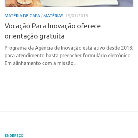
Polo Ribeirão Preto
Conexão USP
MATÉRIA DE CAPA
/
MATÉRIAS
15/01/2018
Polo São Carlos
Conexão Inter-USP
Vocação Para Inovação oferece
Programas
Leis e Normas
orientação gratuita
Bolsa 2025
Portal do Inventor
Startup USP
Programa da Agência de Inovação está ativo desde 2013;
Inteligência Competitiva
para atendimento basta preencher formulário eletrônico
Conexão USP
Chamamento
Em alinhamento com a missão...
Conexão Inter-USP
Pesquisa na USP
Leis e Normas
EMBRAPIIs
Portal do Inventor
CPEs
Inteligência Competitiva
CEPIDs
Chamamento
INCTs
Pesquisa na USP
PRPI/USP
EMBRAPIIs
InovaUSP
ENDEREÇO: