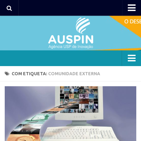
Agency
Agência
Institucional
Coordenação
Polos
Agency
COM ETIQUETA:
COMUNIDADE EXTERNA
Polo Capital
Agência
Polo Lorena
Institucional
Polo Ribeirão Preto
Coordenação
Polo São Carlos
Polos
Programas
Polo Capital
Bolsa 2025
Polo Lorena
Startup USP