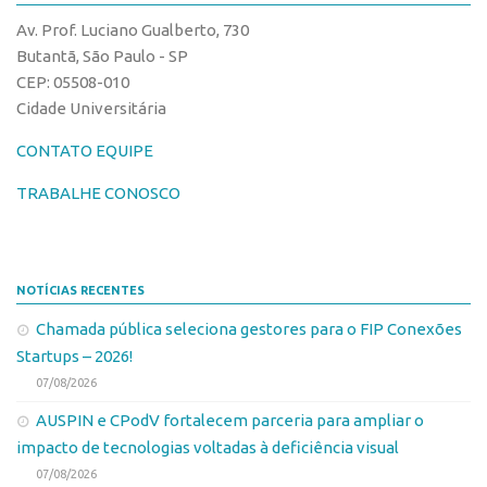
CPEs
Comunicação
Av. Prof. Luciano Gualberto, 730
CEPIDs
Eventos
Butantã, São Paulo - SP
INCTs
CEP: 05508-010
Agenda AUSPIN
Cidade Universitária
PRPI/USP
Fala Inovação
InovaUSP
CONTATO EQUIPE
Premiações
Comunicação
Edição 2017
TRABALHE CONOSCO
Eventos
Edição 2019
Agenda AUSPIN
Edição 2021
NOTÍCIAS RECENTES
Fala Inovação
Inovação em Números
Chamada pública seleciona gestores para o FIP Conexões
Premiações
AUSPIN
Startups – 2026!
Edição 2017
Destaques do Mês
07/08/2026
Edição 2019
Agência
AUSPIN e CPodV fortalecem parceria para ampliar o
Edição 2021
impacto de tecnologias voltadas à deficiência visual
Institucional
Inovação em Números
07/08/2026