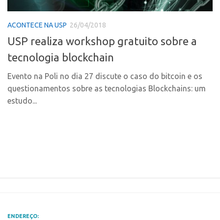
Polo Ribeirão Preto
Conexão USP
ACONTECE NA USP
26/04/2018
Polo São Carlos
Conexão Inter-USP
USP realiza workshop gratuito sobre a
Programas
Leis e Normas
tecnologia blockchain
Bolsa 2025
Portal do Inventor
Startup USP
Evento na Poli no dia 27 discute o caso do bitcoin e os
Inteligência Competitiva
questionamentos sobre as tecnologias Blockchains: um
Conexão USP
Chamamento
estudo...
Conexão Inter-USP
Pesquisa na USP
Leis e Normas
EMBRAPIIs
Portal do Inventor
CPEs
Inteligência Competitiva
CEPIDs
Chamamento
INCTs
Pesquisa na USP
PRPI/USP
EMBRAPIIs
InovaUSP
ENDEREÇO: