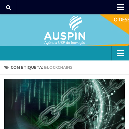
Agency
Agência
Institucional
Coordenação
Polos
Agency
COM ETIQUETA:
BLOCKCHAINS
Polo Capital
Agência
Polo Lorena
Institucional
Polo Ribeirão Preto
Coordenação
Polo São Carlos
Polos
Programas
Polo Capital
Bolsa 2025
Polo Lorena
Startup USP