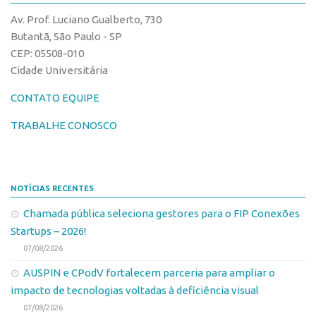
CPEs
Comunicação
Av. Prof. Luciano Gualberto, 730
CEPIDs
Eventos
Butantã, São Paulo - SP
INCTs
CEP: 05508-010
Agenda AUSPIN
Cidade Universitária
PRPI/USP
Fala Inovação
InovaUSP
CONTATO EQUIPE
Premiações
Comunicação
Edição 2017
TRABALHE CONOSCO
Eventos
Edição 2019
Agenda AUSPIN
Edição 2021
NOTÍCIAS RECENTES
Fala Inovação
Inovação em Números
Chamada pública seleciona gestores para o FIP Conexões
Premiações
AUSPIN
Startups – 2026!
Edição 2017
Destaques do Mês
07/08/2026
Edição 2019
Agência
AUSPIN e CPodV fortalecem parceria para ampliar o
Edição 2021
impacto de tecnologias voltadas à deficiência visual
Institucional
Inovação em Números
07/08/2026