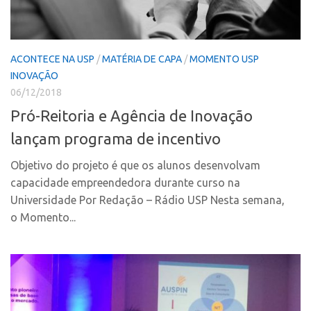
Fala Inovação
InovaUSP
Premiações
Comunicação
Edição 2025
ACONTECE NA USP
/
MATÉRIA DE CAPA
/
MOMENTO USP
Eventos
Edição 2021
INOVAÇÃO
Agenda AUSPIN
06/12/2018
Edição 2019
Pró-Reitoria e Agência de Inovação
Fala Inovação
Edição 2017
lançam programa de incentivo
Premiações
Inovação em Números
Edição 2025
Portal do Inventor
Objetivo do projeto é que os alunos desenvolvam
capacidade empreendedora durante curso na
Edição 2021
Hub USP Inovação
Universidade Por Redação – Rádio USP Nesta semana,
Edição 2019
Portal de Atendimento
o Momento...
Edição 2017
Propriedade Intelectual
Inovação em Números
Formas de Proteção
Portal do Inventor
Patentes
Hub USP Inovação