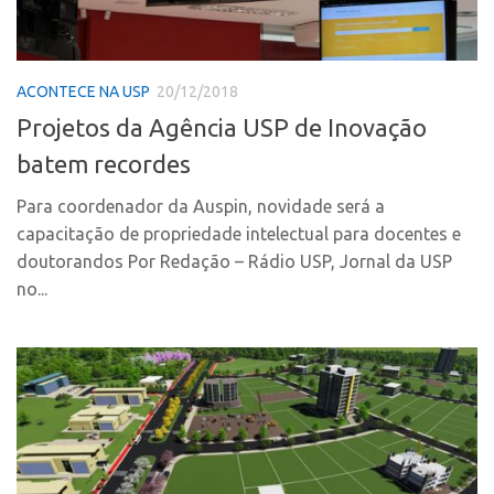
CPEs
Comunicação
CEPIDs
Eventos
INCTs
Agenda AUSPIN
ACONTECE NA USP
20/12/2018
PRPI/USP
Fala Inovação
Projetos da Agência USP de Inovação
InovaUSP
Premiações
batem recordes
Comunicação
Edição 2017
Para coordenador da Auspin, novidade será a
Eventos
Edição 2019
capacitação de propriedade intelectual para docentes e
Agenda AUSPIN
doutorandos Por Redação – Rádio USP, Jornal da USP
Edição 2021
no...
Fala Inovação
Inovação em Números
Premiações
AUSPIN
Edição 2017
Destaques do Mês
Edição 2019
Agência
Edição 2021
Institucional
Inovação em Números