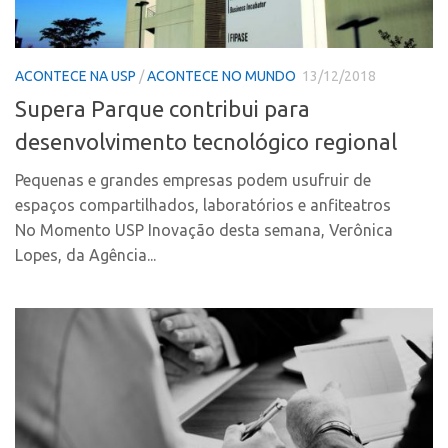
PGI-USP
Inteligência Competitiva
Conexão USP
Editais
ACONTECE NA USP
/
ACONTECE NO MUNDO
13/12/2018
Conexão Inter-USP
Pesquisa na USP
Supera Parque contribui para
Leis e Normas
EMBRAPIIs
desenvolvimento tecnológico regional
Portal do Inventor
CEPIDs
Pequenas e grandes empresas podem usufruir de
Inteligência Competitiva
CEPIX
espaços compartilhados, laboratórios e anfiteatros
Editais
CPEs
No Momento USP Inovação desta semana, Verônica
Pesquisa na USP
INCTs
Lopes, da Agência...
EMBRAPIIs
PRPI/USP
CEPIDs
InovaUSP
CEPIX
Comunicação
CPEs
Eventos
INCTs
Agenda AUSPIN
PRPI/USP