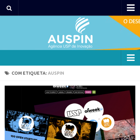
Agency
Agência
Institucional
Coordenação
Polos
Agency
COM ETIQUETA:
AUSPIN
Polo Capital
Agência
Polo Lorena
Institucional
Polo Ribeirão Preto
Coordenação
Polo São Carlos
Polos
Programas
Polo Capital
Bolsa 2025
Polo Lorena
Startup USP