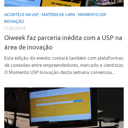
Polo Ribeirão Preto
Conexão USP
ACONTECE NA USP
/
MATÉRIA DE CAPA
/
MOMENTO USP
Polo São Carlos
Conexão Inter-USP
INOVAÇÃO
Programas
Leis e Normas
21/02/2019
Bolsa 2025
Portal do Inventor
Oiweek faz parceria inédita com a USP na
Startup USP
Inteligência Competitiva
área de inovação
Conexão USP
Chamamento
Esta edição do evento contará também com plataformas
Conexão Inter-USP
Pesquisa na USP
de conexões entre empreendedores, mercado e cientistas
Leis e Normas
O Momento USP Inovação desta semana conversou...
EMBRAPIIs
Portal do Inventor
CPEs
Inteligência Competitiva
CEPIDs
Chamamento
INCTs
Pesquisa na USP
PRPI/USP
EMBRAPIIs
InovaUSP