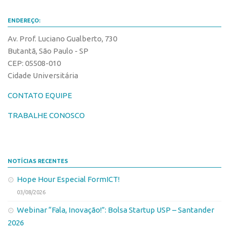
Leis e Normas
Softwares
ENDEREÇO:
Propriedade Intelectual
Cultivares
Av. Prof. Luciano Gualberto, 730
Formas de Proteção
Desenho Industrial
Butantã, São Paulo - SP
Patentes
Buscar Anterioridade
CEP: 05508-010
Cidade Universitária
Marcas
Como solicitar
Softwares
CONTATO EQUIPE
Portal do Inventor
Cultivares
VPI – Vocação para Inovação
TRABALHE CONOSCO
Desenho Industrial
Patrimônio Genético
Buscar Anterioridade
Leis e Normas
Como solicitar
NOTÍCIAS RECENTES
Transferência de Tecnologia
Portal do Inventor
Hope Hour Especial FormICT!
Editais de Transferência de Tecnologia
03/08/2026
VPI – Vocação para Inovação
PD&I
Webinar “Fala, Inovação!”: Bolsa Startup USP – Santander
Patrimônio Genético
Convênios
2026
Leis e Normas