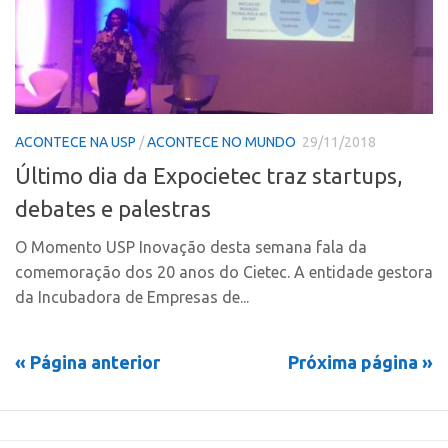
Marcas
Portal de Atendimento
Softwares
Propriedade Intelectual
Cultivares
Formas de Proteção
Desenho Industrial
Patentes
Buscar Anterioridade
ACONTECE NA USP
/
ACONTECE NO MUNDO
29/11/2018
Marcas
Como solicitar
Último dia da Expocietec traz startups,
Softwares
Portal do Inventor
debates e palestras
Cultivares
VPI – Vocação para Inovação
O Momento USP Inovação desta semana fala da
Desenho Industrial
Patrimônio Genético
comemoração dos 20 anos do Cietec. A entidade gestora
Buscar Anterioridade
da Incubadora de Empresas de...
Leis e Normas
Como solicitar
Propriedade Intelectual
« Página anterior
Próxima página »
Portal do Inventor
Formas de Proteção
VPI – Vocação para Inovação
Patentes
Patrimônio Genético
Marcas