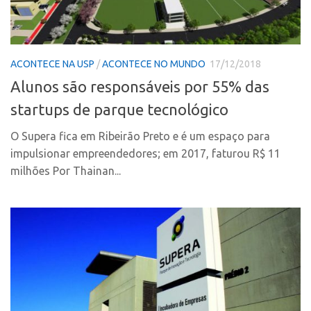
Coordenação
AUSPIN
Polos
Destaques do Mês
Polo Capital
ACONTECE NA USP
/
ACONTECE NO MUNDO
17/12/2018
Agência
Polo Lorena
Alunos são responsáveis por 55% das
Institucional
Polo Ribeirão Preto
startups de parque tecnológico
Coordenação
Polo São Carlos
O Supera fica em Ribeirão Preto e é um espaço para
Polos
Programas
impulsionar empreendedores; em 2017, faturou R$ 11
Polo Capital
Bolsa Empreendedorismo
milhões Por Thainan...
Polo Lorena
Bolsa Startup USP
Polo Ribeirão Preto
PGI-USP
Polo São Carlos
Conexão USP
Programas
Conexão Inter-USP
Bolsa Empreendedorismo
Leis e Normas
Bolsa Startup USP
Portal do Inventor