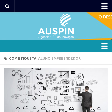
Agency
Agência
Institucional
Coordenação
Polos
Agency
COM ETIQUETA:
ALUNO EMPREENDEDOR
Polo Capital
Agência
Polo Lorena
Institucional
Polo Ribeirão Preto
Coordenação
Polo São Carlos
Polos
Programas
Polo Capital
Bolsa 2025
Polo Lorena
Startup USP