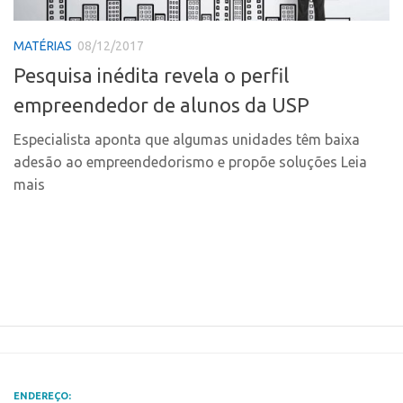
Polo Ribeirão Preto
Conexão USP
MATÉRIAS
08/12/2017
Polo São Carlos
Conexão Inter-USP
Pesquisa inédita revela o perfil
Programas
Leis e Normas
empreendedor de alunos da USP
Bolsa 2025
Portal do Inventor
Startup USP
Especialista aponta que algumas unidades têm baixa
Inteligência Competitiva
adesão ao empreendedorismo e propõe soluções Leia
Conexão USP
Chamamento
mais
Conexão Inter-USP
Pesquisa na USP
Leis e Normas
EMBRAPIIs
Portal do Inventor
CPEs
Inteligência Competitiva
CEPIDs
Chamamento
INCTs
Pesquisa na USP
PRPI/USP
EMBRAPIIs
InovaUSP
ENDEREÇO: