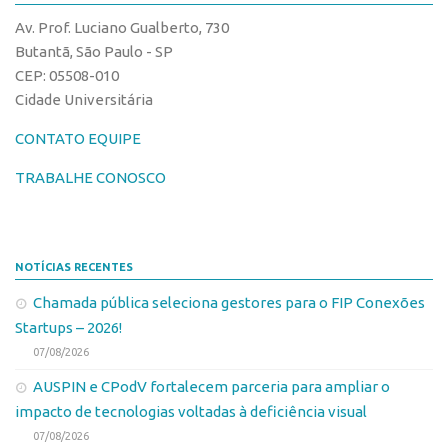
CPEs
Comunicação
Av. Prof. Luciano Gualberto, 730
CEPIDs
Eventos
Butantã, São Paulo - SP
INCTs
CEP: 05508-010
Agenda AUSPIN
Cidade Universitária
PRPI/USP
Fala Inovação
InovaUSP
CONTATO EQUIPE
Premiações
Comunicação
Edição 2017
TRABALHE CONOSCO
Eventos
Edição 2019
Agenda AUSPIN
Edição 2021
NOTÍCIAS RECENTES
Fala Inovação
Inovação em Números
Chamada pública seleciona gestores para o FIP Conexões
Premiações
AUSPIN
Startups – 2026!
Edição 2017
Destaques do Mês
07/08/2026
Edição 2019
Agência
AUSPIN e CPodV fortalecem parceria para ampliar o
Edição 2021
impacto de tecnologias voltadas à deficiência visual
Institucional
Inovação em Números
07/08/2026