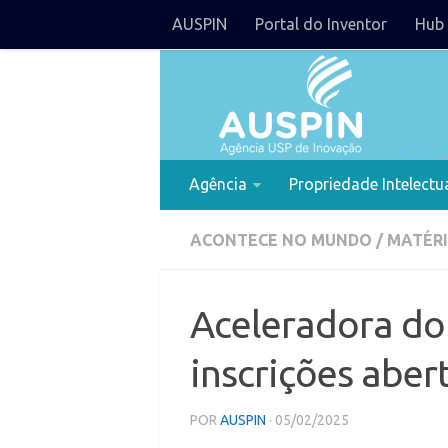
AUSPIN
Portal do Inventor
Hub 
Agência
Propriedade Intelectu
ACONTECE NO MUNDO
/
MATÉRI
Aceleradora do
inscrições aber
POR
AUSPIN
· 05/02/2025