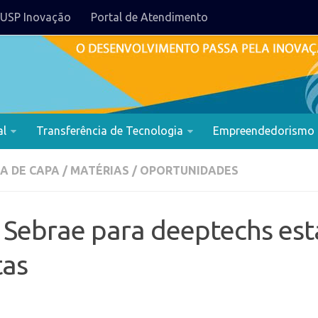
USP Inovação
Portal de Atendimento
al
Transferência de Tecnologia
Empreendedorismo
A DE CAPA
/
MATÉRIAS
/
OPORTUNIDADES
 Sebrae para deeptechs est
tas