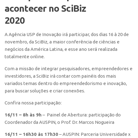
Polo São Carlos
acontecer no SciBiz
Programas
2020
Bolsa Empreendedorismo
A Agência USP de Inovação irá participar, dos dias
16 à 20 de
Bolsa Startup USP
novembro
, da SciBiz, a maior conferência de ciências e
PGI-USP
negócios da América Latina, e esse ano será realizada
Conexão USP
totalmente online.
Conexão Inter-USP
Com a missão de integrar pesquisadores, empreendedores e
investidores, a SciBiz irá contar com painéis dos mais
Leis e Normas
variados temas dentro do empreendedorismo e inovação,
Portal do Inventor
para buscar soluções e criar conexões.
Inteligência Competitiva
Confira nossa participação:
Editais
16/11 – 8h às 9h
– Painel de Abertura: participação do
Pesquisa na USP
Coordenador da AUSPIN, o Prof. Dr. Marcos Nogueira
EMBRAPIIs
16/11 – 16h30 às 17h30
– AUSPIN: Parceria Universidade x
CEPIDs