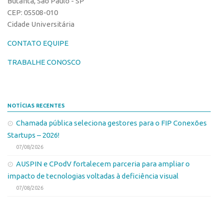
Butantã, São Paulo - SP
Edição 2017
CEP: 05508-010
Cidade Universitária
Inovação em Números
Propriedade Intelectual
CONTATO EQUIPE
Formas de Proteção
TRABALHE CONOSCO
Patentes
Marcas
NOTÍCIAS RECENTES
Softwares
Chamada pública seleciona gestores para o FIP Conexões
Cultivares
Startups – 2026!
Desenho Industrial
07/08/2026
Buscar Anterioridade
AUSPIN e CPodV fortalecem parceria para ampliar o
Como solicitar
impacto de tecnologias voltadas à deficiência visual
Portal do Inventor
07/08/2026
VPI – Vocação para Inovação