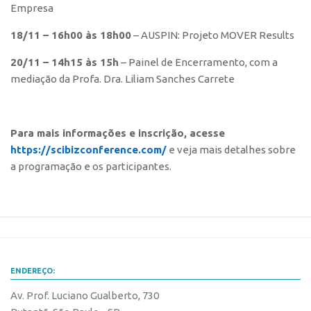
Empresa
CEPIX
18/11 – 16h00 às 18h00
– AUSPIN: Projeto MOVER Results
CPEs
20/11 – 14h15 às 15h
– Painel de Encerramento, com a
INCTs
mediação da Profa. Dra. Liliam Sanches Carrete
PRPI/USP
InovaUSP
Para mais informações e inscrição, acesse
Comunicação
https://scibizconference.com/
e veja mais detalhes sobre
Eventos
a programação e os participantes.
Agenda AUSPIN
Fala Inovação
Premiações
Edição 2025
ENDEREÇO:
Edição 2021
Av. Prof. Luciano Gualberto, 730
Edição 2019