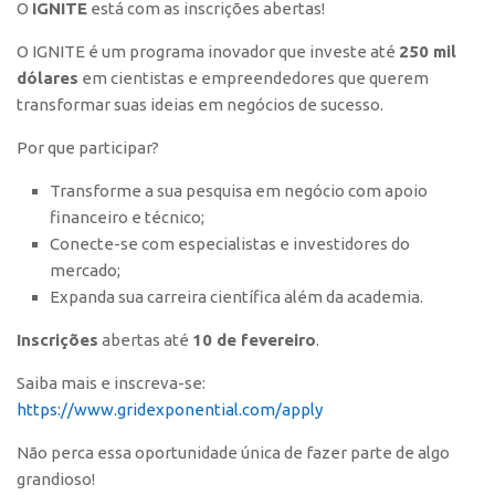
O
IGNITE
está com as inscrições abertas!
Polo São Carlos
O IGNITE é um programa inovador que investe até
250 mil
Programas
dólares
em cientistas e empreendedores que querem
Bolsa Empreendedorismo
transformar suas ideias em negócios de sucesso.
Bolsa Startup USP
Por que participar?
PGI-USP
Transforme a sua pesquisa em negócio com apoio
Conexão USP
financeiro e técnico;
Conexão Inter-USP
Conecte-se com especialistas e investidores do
mercado;
Leis e Normas
Expanda sua carreira científica além da academia.
Portal do Inventor
Inscrições
abertas até
10 de fevereiro
.
Inteligência Competitiva
Saiba mais e inscreva-se:
Editais
https://www.gridexponential.com/apply
Pesquisa na USP
Não perca essa oportunidade única de fazer parte de algo
EMBRAPIIs
grandioso!
CEPIDs