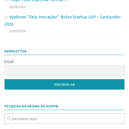
Edição 2017
03/08/2026
Inovação em Números
Webinar “Fala, Inovação!”: Bolsa Startup USP – Santander
Propriedade Intelectual
2026
29/07/2026
Formas de Proteção
Patentes
NEWSLETTER
Marcas
Email
Softwares
Cultivares
Desenho Industrial
Buscar Anterioridade
Como solicitar
PESQUISA NA PÁGINA DA AUSPIN
Portal do Inventor
VPI – Vocação para Inovação