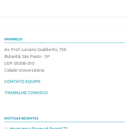
CEPIX
CPEs
INCTs
PRPI/USP
ENDEREÇO:
InovaUSP
Av. Prof. Luciano Gualberto, 730
Butantã, São Paulo - SP
Comunicação
CEP: 05508-010
Eventos
Cidade Universitária
Agenda AUSPIN
CONTATO EQUIPE
Fala Inovação
TRABALHE CONOSCO
Premiações
Edição 2025
Edição 2021
NOTÍCIAS RECENTES
Edição 2019
Hope Hour Especial FormICT!