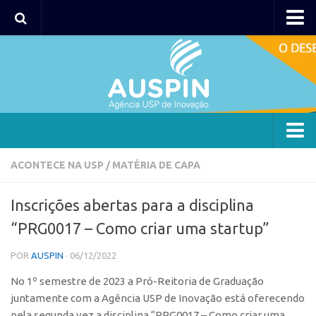
AUSPIN
Portal do Inventor
Hub USP Inovação
Portal de Atendimento
Agência
ACONTECE NA USP
/
MATÉRIA DE CAPA
Institucional
Inscrições abertas para a disciplina
Coordenação
“PRG0017 – Como criar uma startup”
Polos
POR
AUSPIN
· 06/12/2022
Polo Capital
No 1º semestre de 2023 a Pró-Reitoria de Graduação
Polo Lorena
juntamente com a Agência USP de Inovação está oferecendo
Polo Ribeirão Preto
pela segunda vez a disciplina “PRG0017 – Como criar uma