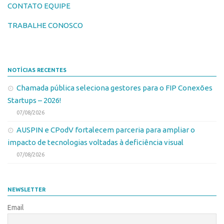
CONTATO EQUIPE
Edição 2017
Inovação em Números
TRABALHE CONOSCO
Propriedade Intelectual
Formas de Proteção
NOTÍCIAS RECENTES
Patentes
Chamada pública seleciona gestores para o FIP Conexões
Marcas
Startups – 2026!
Softwares
07/08/2026
Cultivares
AUSPIN e CPodV fortalecem parceria para ampliar o
impacto de tecnologias voltadas à deficiência visual
Desenho Industrial
07/08/2026
Buscar Anterioridade
Como solicitar
NEWSLETTER
Portal do Inventor
Email
VPI – Vocação para Inovação