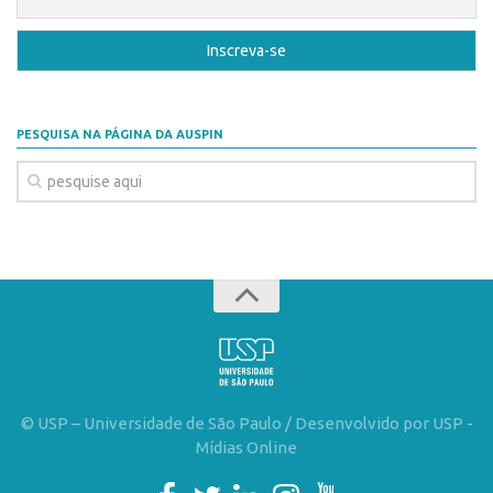
Patrimônio Genético
Leis e Normas
Transferência de Tecnologia
Editais de TT
PESQUISA NA PÁGINA DA AUSPIN
PD&I
Convênios
Chamamento
Parcerias PD&I
PIPE/FAPESP
SPRINT
Exceções
Programas
© USP – Universidade de São Paulo / Desenvolvido por USP -
Conexão USP
Mídias Online
Conexão Inter-USP