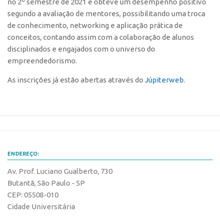
no 2º semestre de 2021 e obteve um desempenho positivo
segundo a avaliação de mentores, possibilitando uma troca
CEPIX
de conhecimento, networking e aplicação prática de
CPEs
conceitos, contando assim com a colaboração de alunos
INCTs
disciplinados e engajados com o universo do
empreendedorismo.
PRPI/USP
As inscrições já estão abertas através do
Júpiterweb
.
InovaUSP
Comunicação
Eventos
Agenda AUSPIN
Fala Inovação
ENDEREÇO:
Premiações
Av. Prof. Luciano Gualberto, 730
Edição 2025
Butantã, São Paulo - SP
CEP: 05508-010
Edição 2021
Cidade Universitária
Edição 2019