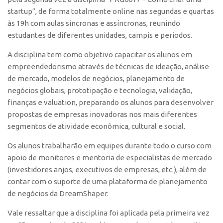
Polo São Carlos
startup”, de forma totalmente online nas segundas e quartas
às 19h com aulas síncronas e assíncronas, reunindo
Programas
estudantes de diferentes unidades, campis e períodos.
Bolsa Empreendedorismo
A disciplina tem como objetivo capacitar os alunos em
Bolsa Startup USP
empreendedorismo através de técnicas de ideação, análise
PGI-USP
de mercado, modelos de negócios, planejamento de
negócios globais, prototipação e tecnologia, validação,
Conexão USP
finanças e valuation, preparando os alunos para desenvolver
Conexão Inter-USP
propostas de empresas inovadoras nos mais diferentes
Leis e Normas
segmentos de atividade econômica, cultural e social.
Portal do Inventor
Os alunos trabalharão em equipes durante todo o curso com
Inteligência Competitiva
apoio de monitores e mentoria de especialistas de mercado
(investidores anjos, executivos de empresas, etc.), além de
Editais
contar com o suporte de uma plataforma de planejamento
Pesquisa na USP
de negócios da DreamShaper.
EMBRAPIIs
Vale ressaltar que a disciplina foi aplicada pela primeira vez
CEPIDs