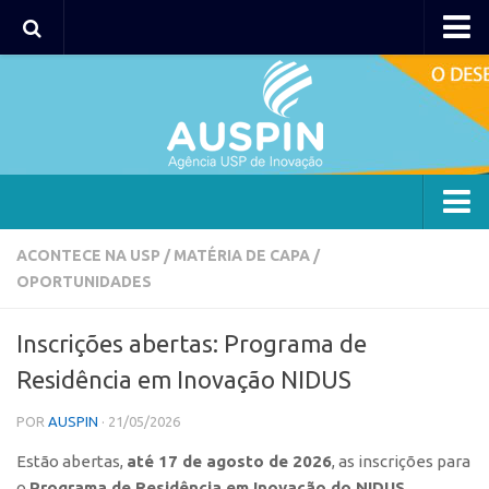
AUSPIN
Portal do Inventor
Hub USP Inovação
Portal de Atendimento
Agência
ACONTECE NA USP
/
MATÉRIA DE CAPA
/
OPORTUNIDADES
Institucional
Coordenação
Inscrições abertas: Programa de
Polos
Residência em Inovação NIDUS
Polo Capital
POR
AUSPIN
· 21/05/2026
Polo Lorena
Estão abertas,
até 17 de agosto de 2026
, as inscrições para
Polo Ribeirão Preto
o
Programa de Residência em Inovação do NIDUS