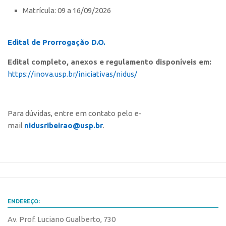
Edição 2017
Matrícula: 09 a 16/09/2026
Inovação em Números
Propriedade Intelectual
Edital de Prorrogação D.O.
Formas de Proteção
Edital completo, anexos e regulamento disponíveis em:
https://inova.usp.br/iniciativas/nidus/
Patentes
Marcas
Softwares
Para dúvidas, entre em contato pelo e-
mail
nidusribeirao@usp.br
.
Cultivares
Desenho Industrial
Buscar Anterioridade
Como solicitar
Portal do Inventor
ENDEREÇO:
VPI – Vocação para Inovação
Av. Prof. Luciano Gualberto, 730