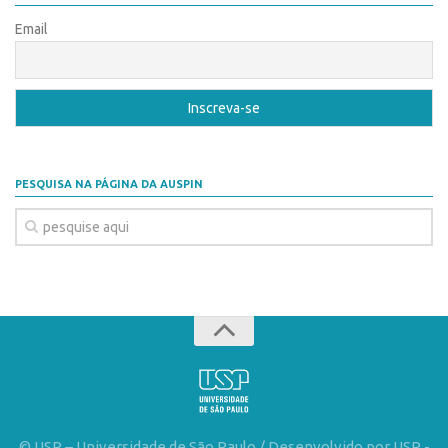
Banco de Patentes
Email
Patentes em Destaque
Inteligência Competitiva
Showroom de Tecnologias
Empreendedorismo
PESQUISA NA PÁGINA DA AUSPIN
Jornada Empreendedora
Bolsas
Bolsa Empreendedorismo
Bolsa Startup USP
Prêmio USP de Empreendedorismo
Entidades
Pesquisa
EMBRAPIIs
© USP – Universidade de São Paulo / Desenvolvido por USP -