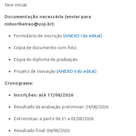
fase inicial.
CEPIX
Documentação necessária (enviar para
CPEs
nidusribeirao@usp.br
):
INCTs
Formulário de inscrição (
ANEXO I do edital
)
PRPI/USP
Cópia de documento com foto
InovaUSP
Cópia do diploma de graduação
Comunicação
Eventos
Projeto de inovação (
ANEXO II do edital
)
Agenda AUSPIN
Cronograma:
Fala Inovação
Inscrições: até 17/08/2026
Premiações
Resultado da avaliação preliminar: 24/08/2026
Edição 2025
Entrevistas: a partir de 31 a 03/09/2026
Edição 2021
Resultado final: 04/09/2026
Edição 2019