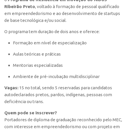
Polo São Carlos
Ribeirão Preto
, voltado à formação de pessoal qualificado
em empreendedorismo e ao desenvolvimento de startups
Programas
de base tecnológica e/ou social.
Bolsa Empreendedorismo
O programa tem duração de dois anos e oferece:
Bolsa Startup USP
Formação em nível de especialização
PGI-USP
Conexão USP
Aulas teóricas e práticas
Conexão Inter-USP
Mentorias especializadas
Leis e Normas
Ambiente de pré-incubação multidisciplinar
Portal do Inventor
Vagas:
15 no total, sendo 5 reservadas para candidatos
Inteligência Competitiva
autodeclarados pretos, pardos, indígenas, pessoas com
Editais
deficiência ou trans.
Pesquisa na USP
Quem pode se inscrever?
EMBRAPIIs
Portadores de diploma de graduação reconhecido pelo MEC,
com interesse em empreendedorismo ou com projeto em
CEPIDs