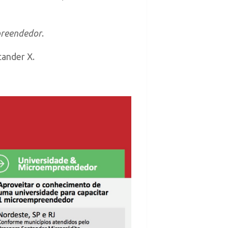
preendedor
.
ander X.