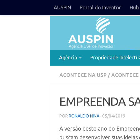
AUSPIN
Portal do Inventor
Hub 
Agência
Propriedade Intelectu
ACONTECE NA USP
/
ACONTECE
EMPREENDA SA
POR
RONALDO NINA
· 05/04/2019
A versão deste ano do Empreend
buscam desenvolver suas ideias 