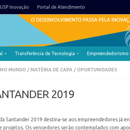
USP Inovação
Portal de Atendimento
al
Transferência de Tecnologia
Empreendedorismo
 NO MUNDO
/
MATÉRIA DE CAPA
/
OPORTUNIDADES
NTANDER 2019
a Santander 2019 destina-se aos empreendedores já enga
e projetos. Os vencedores serão contemplados com aport