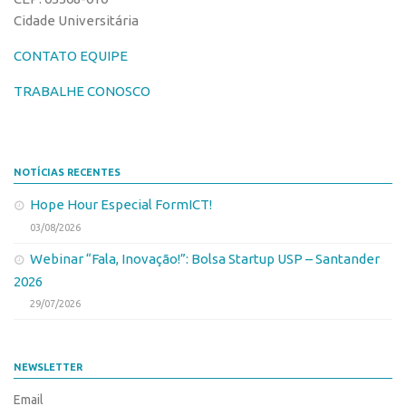
Cidade Universitária
Banco de Patentes
Patentes em Destaque
CONTATO EQUIPE
Inteligência Competitiva
TRABALHE CONOSCO
Showroom de Tecnologias
Empreendedorismo
Jornada Empreendedora
NOTÍCIAS RECENTES
Bolsas
Hope Hour Especial FormICT!
03/08/2026
Bolsa Empreendedorismo
Webinar “Fala, Inovação!”: Bolsa Startup USP – Santander
Bolsa Startup USP
2026
Prêmio USP de Empreendedorismo
29/07/2026
Entidades
Pesquisa
NEWSLETTER
EMBRAPIIs
Email