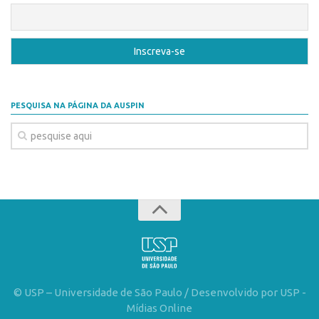
CEPIDs
CEPIX
CPEs
INCTs
PRPI/USP
PESQUISA NA PÁGINA DA AUSPIN
InovaUSP
Eventos
Bússola da Inovação
Agenda AUSPIN
SGE
Fala Inovação (Webinar)
SciBiz
© USP – Universidade de São Paulo / Desenvolvido por USP -
Mídias Online