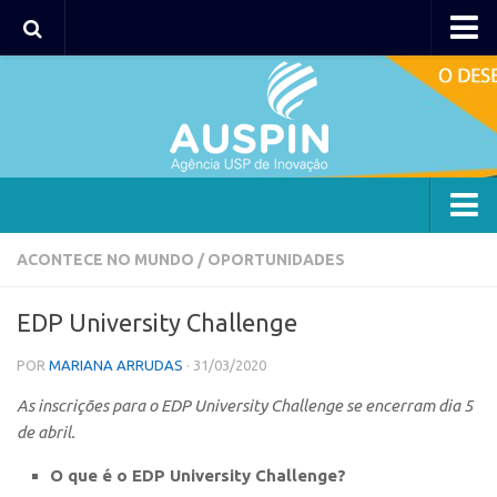
AUSPIN
Portal do Inventor
Hub USP Inovação
Portal de Atendimento
Agência
ACONTECE NO MUNDO
/
OPORTUNIDADES
Institucional
EDP University Challenge
Coordenação
POR
MARIANA ARRUDAS
· 31/03/2020
Polos
As inscrições para o EDP University Challenge se encerram dia 5
Polo Capital
de abril.
Polo Lorena
O que é o EDP University Challenge?
Polo Ribeirão Preto