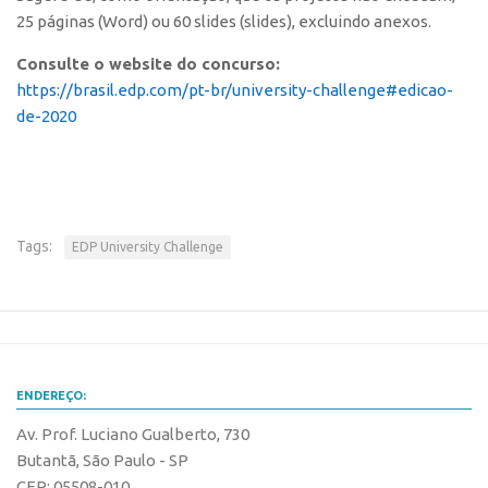
Patrimônio Genético
25 páginas (Word) ou 60 slides (slides), excluindo anexos.
Leis e Normas
Consulte o website do concurso:
Transferência de Tecnologia
https://brasil.edp.com/pt-br/university-challenge#edicao-
Editais de TT
de-2020
PD&I
Convênios
Chamamento
Tags:
EDP University Challenge
Parcerias PD&I
PIPE/FAPESP
SPRINT
Exceções
ENDEREÇO:
Programas
Av. Prof. Luciano Gualberto, 730
Conexão USP
Butantã, São Paulo - SP
Conexão Inter-USP
CEP: 05508-010