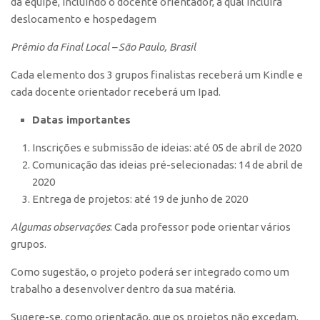
da equipe, incluindo o docente orientador, a qual incluirá
Edição 2017
deslocamento e hospedagem
Inovação em Números
Prêmio da Final Local – São Paulo, Brasil
Propriedade Intelectual
Cada elemento dos 3 grupos finalistas receberá um Kindle e
Formas de Proteção
cada docente orientador receberá um Ipad.
Patentes
Datas importantes
Marcas
Inscrições e submissão de ideias: até 05 de abril de 2020
Softwares
Comunicação das ideias pré-selecionadas: 14 de abril de
Cultivares
2020
Entrega de projetos: até 19 de junho de 2020
Desenho Industrial
Algumas observações
: Cada professor pode orientar vários
Buscar Anterioridade
grupos.
Como solicitar
Como sugestão, o projeto poderá ser integrado como um
Portal do Inventor
trabalho a desenvolver dentro da sua matéria.
VPI – Vocação para Inovação
Sugere-se, como orientação, que os projetos não excedam,