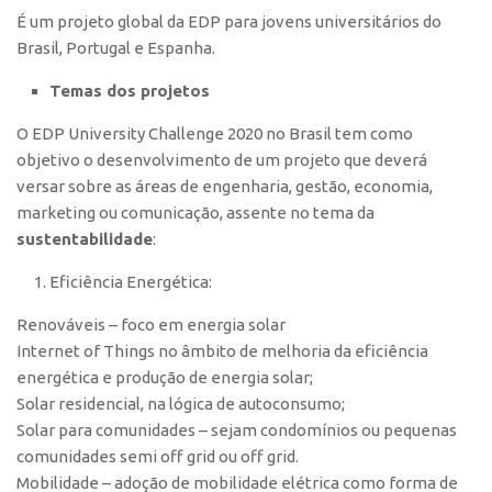
Polo São Carlos
É um projeto global da EDP para jovens universitários do
Brasil, Portugal e Espanha.
Programas
Temas dos projetos
Bolsa Empreendedorismo
Bolsa Startup USP
O EDP University Challenge 2020 no Brasil tem como
objetivo o desenvolvimento de um projeto que deverá
PGI-USP
versar sobre as áreas de engenharia, gestão, economia,
Conexão USP
marketing ou comunicação, assente no tema da
Conexão Inter-USP
sustentabilidade
:
Leis e Normas
Eficiência Energética:
Portal do Inventor
Renováveis – foco em energia solar
Inteligência Competitiva
Internet of Things no âmbito de melhoria da eficiência
energética e produção de energia solar;
Editais
Solar residencial, na lógica de autoconsumo;
Pesquisa na USP
Solar para comunidades – sejam condomínios ou pequenas
EMBRAPIIs
comunidades semi off grid ou off grid.
Mobilidade – adoção de mobilidade elétrica como forma de
CEPIDs