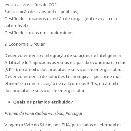
evitar as emissões de CO2
CEPIX
Substituição de transportes públicos;
Gestão de consumos e gestão de cargas (entre a casa e o
CPEs
automóvel);
INCTs
Gestão de contas em condomínios.
PRPI/USP
2. Economia Circular:
InovaUSP
Desenvolvimento / Integração de soluções de Inteligência
Comunicação
Artifical e IoT aplicadas às várias etapas da economia circular
Eventos
(5 R´s), no âmbito dos produtos e serviços de energia solar.
Desenvolvimento de soluções tecnológicas que torne mais
Agenda AUSPIN
eficiente a concretização de cada um dos 5 R´s, no âmbito
Fala Inovação
dos produtos e serviços de energia solar.
Premiações
Quais os prêmios atribuído?
Edição 2025
Prêmio da Final Global – Lisboa, Portugal
Edição 2021
Viagem a Vale do Silício, nos EUA, para todos os elementos
Edição 2019