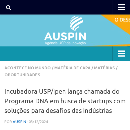
AUSPIN
Portal do Inventor
Hub USP Inovação
Portal de Atendimento
Agência
ACONTECE NO MUNDO
/
MATÉRIA DE CAPA
/
MATÉRIAS
/
OPORTUNIDADES
Institucional
Coordenação
Incubadora USP/Ipen lança chamada do
Polos
Programa DNA em busca de startups com
Polo Capital
soluções para desafios das indústrias
Polo Lorena
POR
AUSPIN
· 03/12/2024
Polo Ribeirão Preto