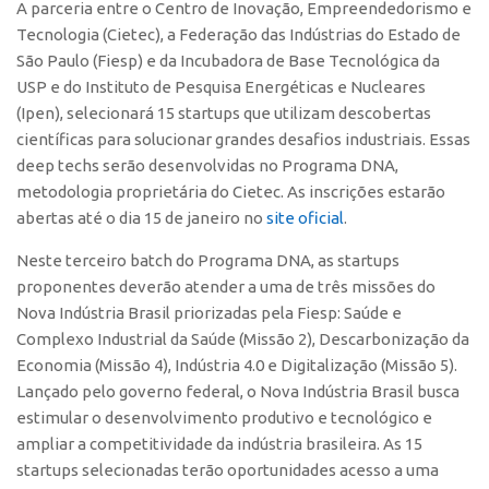
A parceria entre o Centro de Inovação, Empreendedorismo e
Polo São Carlos
Tecnologia (Cietec), a Federação das Indústrias do Estado de
Programas
São Paulo (Fiesp) e da Incubadora de Base Tecnológica da
USP e do Instituto de Pesquisa Energéticas e Nucleares
Bolsa Empreendedorismo
(Ipen), selecionará 15 startups que utilizam descobertas
Bolsa Startup USP
científicas para solucionar grandes desafios industriais. Essas
PGI-USP
deep techs serão desenvolvidas no Programa DNA,
metodologia proprietária do Cietec. As inscrições estarão
Conexão USP
abertas até o dia 15 de janeiro no
site oficial
.
Conexão Inter-USP
Neste terceiro batch do Programa DNA, as startups
Leis e Normas
proponentes deverão atender a uma de três missões do
Portal do Inventor
Nova Indústria Brasil priorizadas pela Fiesp: Saúde e
Complexo Industrial da Saúde (Missão 2), Descarbonização da
Inteligência Competitiva
Economia (Missão 4), Indústria 4.0 e Digitalização (Missão 5).
Editais
Lançado pelo governo federal, o Nova Indústria Brasil busca
Pesquisa na USP
estimular o desenvolvimento produtivo e tecnológico e
ampliar a competitividade da indústria brasileira. As 15
EMBRAPIIs
startups selecionadas terão oportunidades acesso a uma
CEPIDs