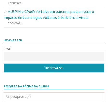
07/08/2026
Banco de Patentes
AUSPIN e CPodV fortalecem parceria para ampliar o
Patentes em Destaque
impacto de tecnologias voltadas à deficiência visual
Inteligência Competitiva
07/08/2026
Showroom de Tecnologias
Empreendedorismo
NEWSLETTER
Jornada Empreendedora
Email
Bolsas
Bolsa Empreendedorismo
Bolsa Startup USP
Prêmio USP de Empreendedorismo
Entidades
PESQUISA NA PÁGINA DA AUSPIN
Pesquisa
EMBRAPIIs