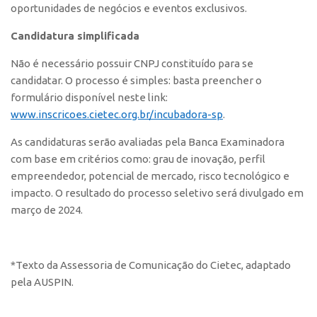
oportunidades de negócios e eventos exclusivos.
Edição 2017
Inovação em Números
Candidatura simplificada
Propriedade Intelectual
Não é necessário possuir CNPJ constituído para se
candidatar. O processo é simples: basta preencher o
Formas de Proteção
formulário disponível neste link:
Patentes
www.inscricoes.cietec.org.br/incubadora-sp
.
Marcas
As candidaturas serão avaliadas pela Banca Examinadora
Softwares
com base em critérios como: grau de inovação, perfil
empreendedor, potencial de mercado, risco tecnológico e
Cultivares
impacto. O resultado do processo seletivo será divulgado em
Desenho Industrial
março de 2024.
Buscar Anterioridade
Como solicitar
*Texto da Assessoria de Comunicação do Cietec, adaptado
Portal do Inventor
pela AUSPIN.
VPI – Vocação para Inovação