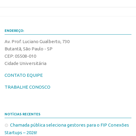
Patrimônio Genético
Leis e Normas
Transferência de Tecnologia
ENDEREÇO:
Editais de TT
Av. Prof. Luciano Gualberto, 730
PD&I
Butantã, São Paulo - SP
Convênios
CEP: 05508-010
Chamamento
Cidade Universitária
Parcerias PD&I
CONTATO EQUIPE
PIPE/FAPESP
TRABALHE CONOSCO
SPRINT
Exceções
Programas
NOTÍCIAS RECENTES
Conexão USP
Chamada pública seleciona gestores para o FIP Conexões
Startups – 2026!
Conexão Inter-USP