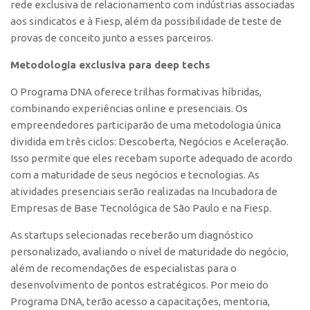
rede exclusiva de relacionamento com indústrias associadas
aos sindicatos e à Fiesp, além da possibilidade de teste de
CEPIX
provas de conceito junto a esses parceiros.
CPEs
Metodologia exclusiva para deep techs
INCTs
PRPI/USP
O Programa DNA oferece trilhas formativas híbridas,
combinando experiências online e presenciais. Os
InovaUSP
empreendedores participarão de uma metodologia única
Comunicação
dividida em três ciclos: Descoberta, Negócios e Aceleração.
Isso permite que eles recebam suporte adequado de acordo
Eventos
com a maturidade de seus negócios e tecnologias. As
Agenda AUSPIN
atividades presenciais serão realizadas na Incubadora de
Fala Inovação
Empresas de Base Tecnológica de São Paulo e na Fiesp.
Premiações
As startups selecionadas receberão um diagnóstico
personalizado, avaliando o nível de maturidade do negócio,
Edição 2025
além de recomendações de especialistas para o
Edição 2021
desenvolvimento de pontos estratégicos. Por meio do
Edição 2019
Programa DNA, terão acesso a capacitações, mentoria,