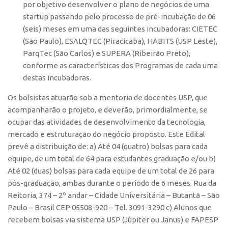
por objetivo desenvolver o plano de negócios de uma
Edição 2017
startup passando pelo processo de pré-incubação de 06
Inovação em Números
(seis) meses em uma das seguintes incubadoras: CIETEC
(São Paulo), ESALQTEC (Piracicaba), HABITS (USP Leste),
Propriedade Intelectual
ParqTec (São Carlos) e SUPERA (Ribeirão Preto),
Formas de Proteção
conforme as características dos Programas de cada uma
destas incubadoras.
Patentes
Marcas
Os bolsistas atuarão sob a mentoria de docentes USP, que
acompanharão o projeto, e deverão, primordialmente, se
Softwares
ocupar das atividades de desenvolvimento da tecnologia,
Cultivares
mercado e estruturação do negócio proposto. Este Edital
Desenho Industrial
prevê a distribuição de: a) Até 04 (quatro) bolsas para cada
equipe, de um total de 64 para estudantes graduação e/ou b)
Buscar Anterioridade
Até 02 (duas) bolsas para cada equipe de um total de 26 para
Como solicitar
pós-graduação, ambas durante o período de 6 meses. Rua da
Reitoria, 374 – 2º andar – Cidade Universitária – Butantã – São
Portal do Inventor
Paulo – Brasil CEP 05508-920 – Tel. 3091-3290 c) Alunos que
VPI – Vocação para Inovação
recebem bolsas via sistema USP (Júpiter ou Janus) e FAPESP