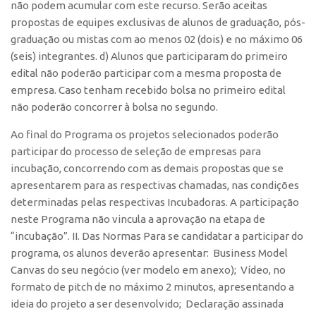
Patrimônio Genético
não podem acumular com este recurso. Serão aceitas
propostas de equipes exclusivas de alunos de graduação, pós-
Leis e Normas
graduação ou mistas com ao menos 02 (dois) e no máximo 06
Transferência de Tecnologia
(seis) integrantes. d) Alunos que participaram do primeiro
edital não poderão participar com a mesma proposta de
Editais de TT
empresa. Caso tenham recebido bolsa no primeiro edital
PD&I
não poderão concorrer à bolsa no segundo.
Convênios
Ao final do Programa os projetos selecionados poderão
Chamamento
participar do processo de seleção de empresas para
Parcerias PD&I
incubação, concorrendo com as demais propostas que se
apresentarem para as respectivas chamadas, nas condições
PIPE/FAPESP
determinadas pelas respectivas Incubadoras. A participação
SPRINT
neste Programa não vincula a aprovação na etapa de
“incubação”. II. Das Normas Para se candidatar a participar do
Exceções
programa, os alunos deverão apresentar: Business Model
Programas
Canvas do seu negócio (ver modelo em anexo); Vídeo, no
Conexão USP
formato de pitch de no máximo 2 minutos, apresentando a
ideia do projeto a ser desenvolvido; Declaração assinada
Conexão Inter-USP