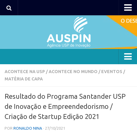
AUSPIN
Portal do Inventor
Hub USP Inovação
Portal de Atendimento
Agência
ACONTECE NA USP
/
ACONTECE NO MUNDO
/
EVENTOS
/
MATÉRIA DE CAPA
Institucional
Coordenação
Resultado do Programa Santander USP
Polos
de Inovação e Empreendedorismo /
Polo Capital
Criação de Startup Edição 2021
Polo Lorena
POR
RONALDO NINA
· 27/10/2021
Polo Ribeirão Preto