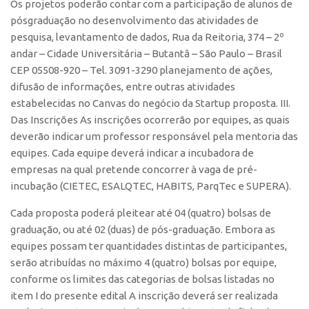
Os projetos poderão contar com a participação de alunos de
CEPIDs
pósgraduação no desenvolvimento das atividades de
CEPIX
pesquisa, levantamento de dados, Rua da Reitoria, 374 – 2º
andar – Cidade Universitária – Butantâ – São Paulo – Brasil
CPEs
CEP 05508-920 – Tel. 3091-3290 planejamento de ações,
INCTs
difusão de informações, entre outras atividades
PRPI/USP
estabelecidas no Canvas do negócio da Startup proposta. III.
Das Inscrições As inscrições ocorrerão por equipes, as quais
InovaUSP
deverão indicar um professor responsável pela mentoria das
Eventos
equipes. Cada equipe deverá indicar a incubadora de
empresas na qual pretende concorrer à vaga de pré-
Bússola da Inovação
incubação (CIETEC, ESALQTEC, HABITS, ParqTec e SUPERA).
Agenda AUSPIN
Cada proposta poderá pleitear até 04 (quatro) bolsas de
SGE
graduação, ou até 02 (duas) de pós-graduação. Embora as
Fala Inovação (Webinar)
equipes possam ter quantidades distintas de participantes,
SciBiz
serão atribuídas no máximo 4 (quatro) bolsas por equipe,
conforme os limites das categorias de bolsas listadas no
item I do presente edital A inscrição deverá ser realizada