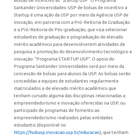
Bolsas de incentivo às “Startup USP” O Programa
Santander Universidades-USP de bolsas de incentivo a
CEPIX
Startup é uma ação da USP por meio da Agência USP de
CPEs
Inovação, em parceria com a Pró-Reitoria de Graduação
e a Pró-Reitoria de Pós-graduação, que visa selecionar
INCTs
estudantes de graduação e pósgraduação de elevado
PRPI/USP
mérito acadêmico para desenvolverem atividades de
InovaUSP
pesquisa e promoção do desenvolvimento tecnológico e
inovação: “Programa STARTUP USP”. O apoio do
Comunicação
Programa Santander Universidades será por meio da
Eventos
concessão de bolsas para alunos da USP. As bolsas serão
concedidas a equipes de estudantes regularmente
Agenda AUSPIN
matriculados e de elevado mérito acadêmico que
Fala Inovação
tenham cursado alguma das disciplinas relacionadas a
Premiações
empreendedorismo e inovação oferecidas na USP, ou
participado de programas de fomento ao
Edição 2025
empreendedorismo realizados pelas entidades
Edição 2021
estudantis (disponível no
Edição 2019
https://hubusp.inovacao.usp.br/educacao
), que tenham