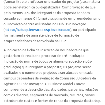
(Anexo II) pelo professor orientador do projeto (a assinatura
Banco de Patentes
pode ser eletrônica ou digitalizada); Comprovação de que
pelo menos 50% dos integrantes da proposta tenham
Patentes em Destaque
cursado ao menos 01 (uma) disciplina de empreendedorismo
Inteligência Competitiva
ou inovação dentre as listadas no Hub USP Inovação
Showroom de Tecnologias
(
https://hubusp.inovacao.usp.br/educacao
), ou participado
formalmente de uma atividade de formação de
Empreendedorismo
empreendedores desenvolvida na USP;
Jornada Empreendedora
A indicação na ficha de inscrição da Incubadora na qual
Bolsas
gostariam de realizar o processo de pré-incubação;
Bolsa Empreendedorismo
Indicação do nome de todos os alunos (graduação e pós-
graduação) que integram a proposta; Os projetos serão
Bolsa Startup USP
avaliados e o número de projetos a ser alocado em cada
Prêmio USP de Empreendedorismo
campus dependerá da avaliação da Comissão Julgadora da
Agência USP de Inovação. O Business Model Canvas
Entidades
compreende a descrição das: atividades, parcerias, relações
Pesquisa
com os clientes, segmentos de mercado, recursos, canais,
EMBRAPIIs
estrutura de custos e fontes de renda da proposta da Startup.