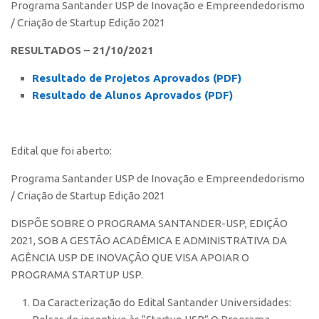
Programa Santander USP de Inovação e Empreendedorismo
Polo São Carlos
/ Criação de Startup Edição 2021
Programas
RESULTADOS – 21/10/2021
Bolsa Empreendedorismo
Resultado de Projetos Aprovados (PDF)
Bolsa Startup USP
Resultado de Alunos Aprovados (PDF)
PGI-USP
Conexão USP
Edital que foi aberto:
Conexão Inter-USP
Leis e Normas
Programa Santander USP de Inovação e Empreendedorismo
/ Criação de Startup Edição 2021
Portal do Inventor
DISPÕE SOBRE O PROGRAMA SANTANDER-USP, EDIÇÃO
Inteligência Competitiva
2021, SOB A GESTÃO ACADÊMICA E ADMINISTRATIVA DA
Editais
AGÊNCIA USP DE INOVAÇÃO QUE VISA APOIAR O
Pesquisa na USP
PROGRAMA STARTUP USP.
EMBRAPIIs
Da Caracterização do Edital Santander Universidades:
CEPIDs