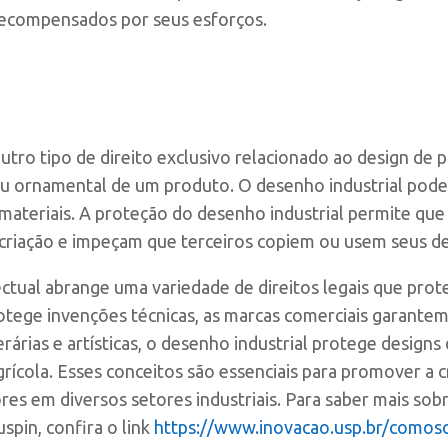
recompensados por seus esforços.
outro tipo de direito exclusivo relacionado ao design de 
 ou ornamental de um produto. O desenho industrial po
e materiais. A proteção do desenho industrial permite qu
 criação e impeçam que terceiros copiem ou usem seus d
ctual abrange uma variedade de direitos legais que pro
rotege invenções técnicas, as marcas comerciais garante
erárias e artísticas, o desenho industrial protege design
grícola. Esses conceitos são essenciais para promover a cr
ores em diversos setores industriais. Para saber mais sob
spin, confira o link
https://www.inovacao.usp.br/comosol