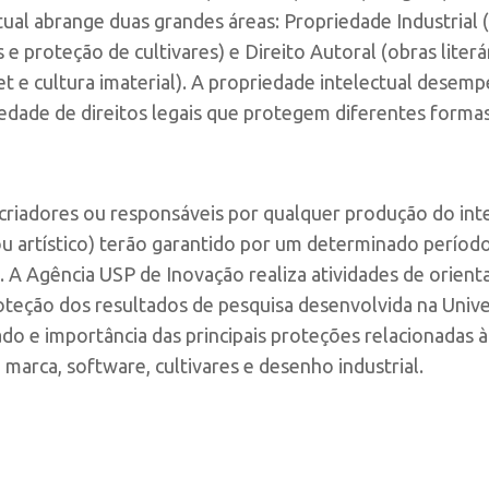
tual abrange duas grandes áreas: Propriedade Industrial
s e proteção de cultivares) e Direito Autoral (obras literá
t e cultura imaterial). A propriedade intelectual desem
dade de direitos legais que protegem diferentes formas
 criadores ou responsáveis por qualquer produção do int
 e/ou artístico) terão garantido por um determinado períod
 A Agência USP de Inovação realiza atividades de orienta
teção dos resultados de pesquisa desenvolvida na Univ
ado e importância das principais proteções relacionadas à
,
marca
,
software
,
cultivares
e
desenho industrial
.