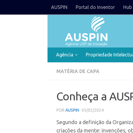
AUSPIN
Portal do Inventor
Hub 
Agência
Propriedade Intelectu
MATÉRIA DE CAPA
Conheça a AUSP
POR
AUSPIN
· 05/02/2024
Segundo a definição da Organiza
criações da mente: invenções, ob