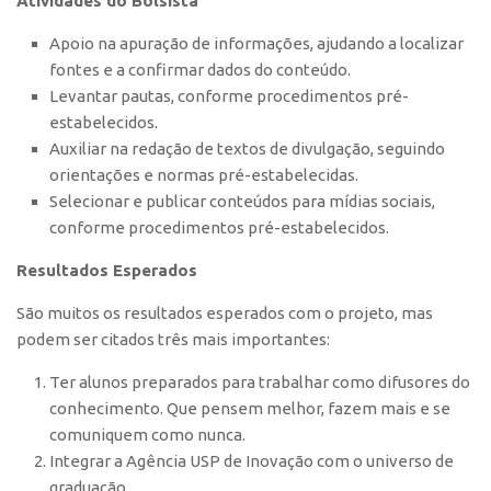
Atividades do Bolsista
CEPIX
Apoio na apuração de informações, ajudando a localizar
fontes e a confirmar dados do conteúdo.
CPEs
Levantar pautas, conforme procedimentos pré-
INCTs
estabelecidos.
PRPI/USP
Auxiliar na redação de textos de divulgação, seguindo
orientações e normas pré-estabelecidas.
InovaUSP
Selecionar e publicar conteúdos para mídias sociais,
Comunicação
conforme procedimentos pré-estabelecidos.
Eventos
Resultados Esperados
Agenda AUSPIN
São muitos os resultados esperados com o projeto, mas
Fala Inovação
podem ser citados três mais importantes:
Premiações
Ter alunos preparados para trabalhar como difusores do
Edição 2025
conhecimento. Que pensem melhor, fazem mais e se
comuniquem como nunca.
Edição 2021
Integrar a Agência USP de Inovação com o universo de
Edição 2019
graduação