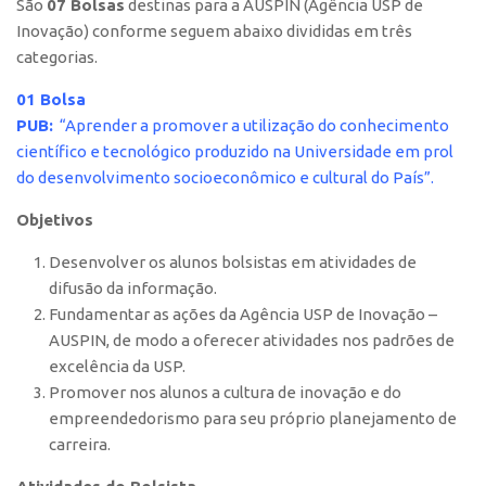
São
07 Bolsas
destinas para a AUSPIN (Agência USP de
Polo São Carlos
Inovação) conforme seguem abaixo divididas em três
Programas
categorias.
Bolsa Empreendedorismo
01 Bolsa
PUB:
“Aprender a promover a utilização do conhecimento
Bolsa Startup USP
científico e tecnológico produzido na Universidade em prol
PGI-USP
do desenvolvimento socioeconômico e cultural do País”.
Conexão USP
Objetivos
Conexão Inter-USP
Desenvolver os alunos bolsistas em atividades de
Leis e Normas
difusão da informação.
Portal do Inventor
Fundamentar as ações da Agência USP de Inovação –
AUSPIN, de modo a oferecer atividades nos padrões de
Inteligência Competitiva
excelência da USP.
Editais
Promover nos alunos a cultura de inovação e do
Pesquisa na USP
empreendedorismo para seu próprio planejamento de
carreira.
EMBRAPIIs
CEPIDs