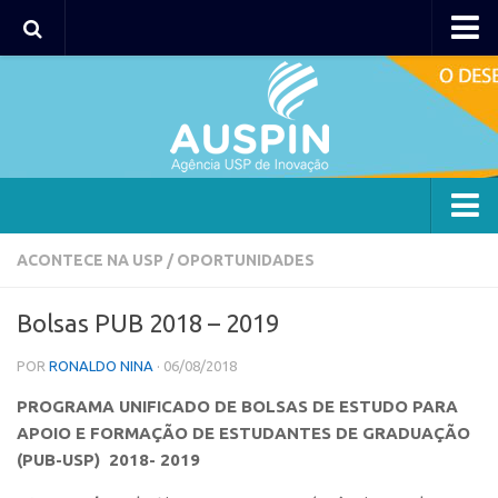
AUSPIN
Portal do Inventor
Hub USP Inovação
Portal de Atendimento
Agência
ACONTECE NA USP
/
OPORTUNIDADES
Institucional
Bolsas PUB 2018 – 2019
Coordenação
POR
RONALDO NINA
· 06/08/2018
Polos
PROGRAMA UNIFICADO DE BOLSAS DE ESTUDO PARA
Polo Capital
APOIO E FORMAÇÃO DE ESTUDANTES DE GRADUAÇÃO
Polo Lorena
(PUB-USP) 2018- 2019
Polo Ribeirão Preto