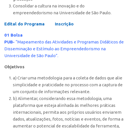
Edição 2017
Consolidar a cultura na inovação e do
empreendedorismo na Universidade de São Paulo.
Inovação em Números
Propriedade Intelectual
Edital do Programa
Inscrição
Formas de Proteção
01 Bolsa
PUB-
“Mapeamento das Atividades e Programas Didáticos de
Patentes
Disseminação e Estímulo ao Empreendedorismo na
Marcas
Universidade de São Paulo”.
Softwares
Objetivos
Cultivares
a) Criar uma metodologia para a coleta de dados que alie
Desenho Industrial
simplicidade e praticidade no processo com a captura de
Buscar Anterioridade
um conjunto de informações relevante.
b) Alimentar, considerando essa metodologia, uma
Como solicitar
plataforma que esteja alinhada às melhores práticas
Portal do Inventor
internacionais, permita aos próprios usuários enviarem
dados, atualizações, fotos, notícias e eventos, de forma a
VPI – Vocação para Inovação
aumentar o potencial de escalabilidade da ferramenta,