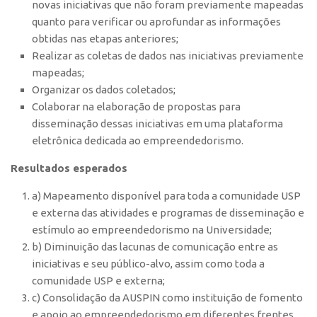
novas iniciativas que não foram previamente mapeadas
Banco de Patentes
quanto para verificar ou aprofundar as informações
obtidas nas etapas anteriores;
Patentes em Destaque
Realizar as coletas de dados nas iniciativas previamente
Inteligência Competitiva
mapeadas;
Showroom de Tecnologias
Organizar os dados coletados;
Colaborar na elaboração de propostas para
Empreendedorismo
disseminação dessas iniciativas em uma plataforma
Jornada Empreendedora
eletrônica dedicada ao empreendedorismo.
Bolsas
Resultados esperados
Bolsa Empreendedorismo
a) Mapeamento disponível para toda a comunidade USP
Bolsa Startup USP
e externa das atividades e programas de disseminação e
estímulo ao empreendedorismo na Universidade;
Prêmio USP de Empreendedorismo
b) Diminuição das lacunas de comunicação entre as
Entidades
iniciativas e seu público-alvo, assim como toda a
Pesquisa
comunidade USP e externa;
c) Consolidação da AUSPIN como instituição de fomento
EMBRAPIIs
e apoio ao empreendedorismo em diferentes frentes