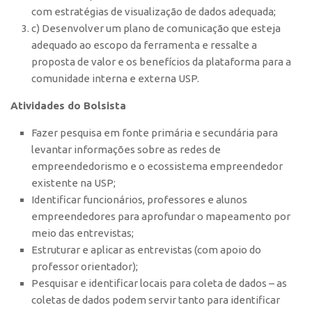
Patrimônio Genético
com estratégias de visualização de dados adequada;
Leis e Normas
c) Desenvolver um plano de comunicação que esteja
adequado ao escopo da ferramenta e ressalte a
Transferência de Tecnologia
proposta de valor e os benefícios da plataforma para a
Editais de TT
comunidade interna e externa USP.
PD&I
Atividades do Bolsista
Convênios
Fazer pesquisa em fonte primária e secundária para
Chamamento
levantar informações sobre as redes de
Parcerias PD&I
empreendedorismo e o ecossistema empreendedor
existente na USP;
PIPE/FAPESP
Identificar funcionários, professores e alunos
SPRINT
empreendedores para aprofundar o mapeamento por
meio das entrevistas;
Exceções
Estruturar e aplicar as entrevistas (com apoio do
Programas
professor orientador);
Conexão USP
Pesquisar e identificar locais para coleta de dados – as
coletas de dados podem servir tanto para identificar
Conexão Inter-USP