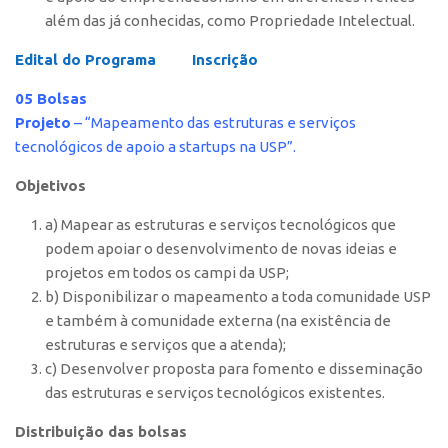
CEPIDs
além das já conhecidas, como Propriedade Intelectual.
CEPIX
Edital do Programa
Inscrição
CPEs
05 Bolsas
INCTs
Projeto
– “Mapeamento das estruturas e serviços
PRPI/USP
tecnológicos de apoio a startups na USP”.
InovaUSP
Objetivos
Eventos
a) Mapear as estruturas e serviços tecnológicos que
Bússola da Inovação
podem apoiar o desenvolvimento de novas ideias e
projetos em todos os campi da USP;
Agenda AUSPIN
b) Disponibilizar o mapeamento a toda comunidade USP
SGE
e também à comunidade externa (na existência de
estruturas e serviços que a atenda);
Fala Inovação (Webinar)
c) Desenvolver proposta para fomento e disseminação
SciBiz
das estruturas e serviços tecnológicos existentes.
Distribuição das bolsas