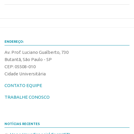
Edição 2017
Inovação em Números
Propriedade Intelectual
Formas de Proteção
ENDEREÇO:
Patentes
Av. Prof. Luciano Gualberto, 730
Marcas
Butantã, São Paulo - SP
Softwares
CEP: 05508-010
Cidade Universitária
Cultivares
Desenho Industrial
CONTATO EQUIPE
Buscar Anterioridade
TRABALHE CONOSCO
Como solicitar
Portal do Inventor
NOTÍCIAS RECENTES
VPI – Vocação para Inovação