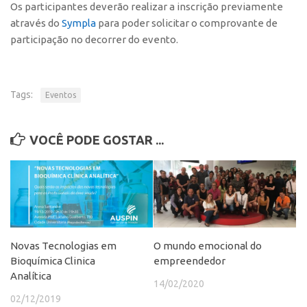
Os participantes deverão realizar a
inscrição previamente
CEPIX
através do
Sympla
para poder solicitar o comprovante de
participação no decorrer do evento.
CPEs
INCTs
PRPI/USP
Tags:
Eventos
InovaUSP
Comunicação
VOCÊ PODE GOSTAR ...
Eventos
Agenda AUSPIN
Fala Inovação
Premiações
Novas Tecnologias em
O mundo emocional do
Edição 2025
Bioquímica Clinica
empreendedor
Edição 2021
Analítica
14/02/2020
Edição 2019
02/12/2019