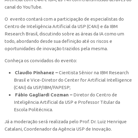
Polo São Carlos
canal do YouTube.
Programas
O
evento contará com a participação de especialistas do
Bolsa Empreendedorismo
Centro de Inteligência Artificial da USP (C4AI) e da IBM
Research Brasil, discutindo sobre as áreas da IA como um
Bolsa Startup USP
todo, abordando desde sua definição até os riscos e
PGI-USP
oportunidades de inovação trazidos pela mesma.
Conexão USP
Conheça os convidados do evento:
Conexão Inter-USP
Claudio Pinhanez –
Cientista Sênior na IBM Research
Leis e Normas
Brasil e Vice-Diretor do Center for Artificial Intelligence
Portal do Inventor
(C4AI) da USP/IBM/FAPESP;
Fábio Gagliardi Cozman –
Diretor do Centro de
Inteligência Competitiva
Inteligência Artificial da USP e Professor Titular da
Editais
Escola Politécnica.
Pesquisa na USP
Já a moderação será realizada pelo Prof. Dr. Luiz Henrique
EMBRAPIIs
Catalani, Coordenador da Agência USP de Inovação.
CEPIDs