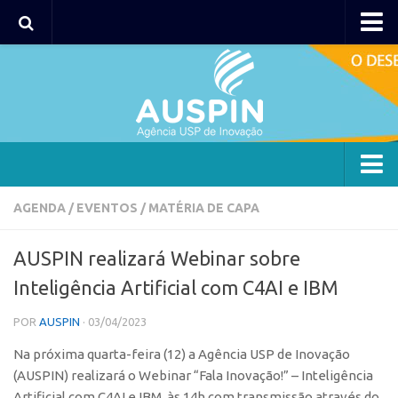
AUSPIN
Portal do Inventor
Hub USP Inovação
Portal de Atendimento
Agência
AGENDA
/
EVENTOS
/
MATÉRIA DE CAPA
Institucional
AUSPIN realizará Webinar sobre
Coordenação
Inteligência Artificial com C4AI e IBM
Polos
POR
AUSPIN
· 03/04/2023
Polo Capital
Na próxima quarta-feira (12) a Agência USP de Inovação
Polo Lorena
(AUSPIN) realizará o Webinar “Fala Inovação!” – Inteligência
Polo Ribeirão Preto
Artificial com C4AI e IBM, às 14h com transmissão através do