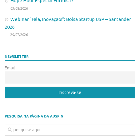
Hope Hour Especial FormICT!
Patrimônio Genético
03/08/2026
Leis e Normas
Webinar “Fala, Inovação!”: Bolsa Startup USP – Santander
Transferência de Tecnologia
2026
Editais de TT
29/07/2026
PD&I
Convênios
NEWSLETTER
Chamamento
Email
Parcerias PD&I
PIPE/FAPESP
SPRINT
Exceções
Programas
PESQUISA NA PÁGINA DA AUSPIN
Conexão USP
Conexão Inter-USP