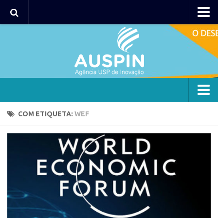
Agency
Agência
Institucional
Coordenação
Polos
Agency
COM ETIQUETA:
WEF
Polo Capital
Agência
Polo Lorena
Institucional
Polo Ribeirão Preto
Coordenação
Polo São Carlos
Polos
Programas
Polo Capital
Bolsa 2025
Polo Lorena
Startup USP