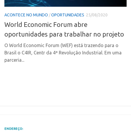
Polo Ribeirão Preto
Conexão USP
ACONTECE NO MUNDO
/
OPORTUNIDADES
25/08/2020
Polo São Carlos
Conexão Inter-USP
World Economic Forum abre
Programas
Leis e Normas
oportunidades para trabalhar no projeto
Bolsa 2025
Portal do Inventor
Startup USP
O World Economic Forum (WEF) está trazendo para o
Inteligência Competitiva
Brasil o C4IR, Centr da 4ª Revolução Industrial. Em uma
Conexão USP
Chamamento
parceria...
Conexão Inter-USP
Pesquisa na USP
Leis e Normas
EMBRAPIIs
Portal do Inventor
CPEs
Inteligência Competitiva
CEPIDs
Chamamento
INCTs
Pesquisa na USP
PRPI/USP
EMBRAPIIs
InovaUSP
ENDEREÇO: