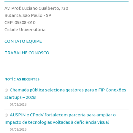
CPEs
Comunicação
Av. Prof. Luciano Gualberto, 730
CEPIDs
Eventos
Butantã, São Paulo - SP
INCTs
CEP: 05508-010
Agenda AUSPIN
Cidade Universitária
PRPI/USP
Fala Inovação
InovaUSP
CONTATO EQUIPE
Premiações
Comunicação
Edição 2017
TRABALHE CONOSCO
Eventos
Edição 2019
Agenda AUSPIN
Edição 2021
NOTÍCIAS RECENTES
Fala Inovação
Inovação em Números
Chamada pública seleciona gestores para o FIP Conexões
Premiações
AUSPIN
Startups – 2026!
Edição 2017
Destaques do Mês
07/08/2026
Edição 2019
Agência
AUSPIN e CPodV fortalecem parceria para ampliar o
Edição 2021
impacto de tecnologias voltadas à deficiência visual
Institucional
Inovação em Números
07/08/2026